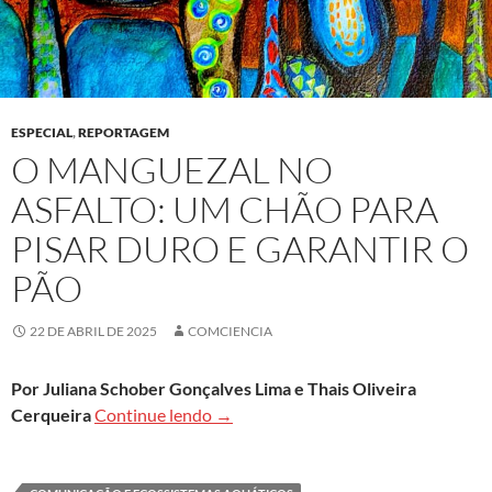
ESPECIAL
,
REPORTAGEM
O MANGUEZAL NO
ASFALTO: UM CHÃO PARA
PISAR DURO E GARANTIR O
PÃO
22 DE ABRIL DE 2025
COMCIENCIA
Por Juliana Schober Gonçalves Lima e Thais Oliveira
O manguezal no asfalto: um chão para
Cerqueira
Continue lendo
→