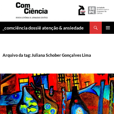
Pesquisar
_comciência dossiê atenção & ansiedade
PULAR
MENU
PARA
PRINCI
O
CONTEÚDO
Arquivo da tag: Juliana Schober Gonçalves Lima