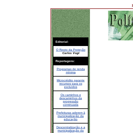
Editorial:
O Repto da Proteção
Carlos Vogt
Reportagens:
Programas de renda
mínima
Microcrédito garante
recursos para os
excluídos
Os caminhos e
descaminhos da
progressão
continuada
Prefeituras aderem à
municipalização da
educação
Descentralização e a
municipalização da