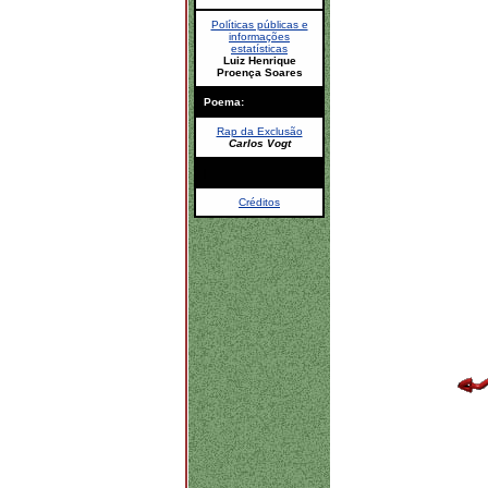
Políticas públicas e
informações
estatísticas
Luiz Henrique
Proença Soares
Poema:
Rap da Exclusão
Carlos Vogt
|
Créditos