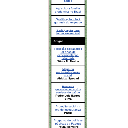
saúde
Agricultura familiar
predomina no Brasil
Qualificação não é
garantia de emprego
Participação para
futuro sustentável
Artigos:
Proteção social após
20 anos de
experimentação
reformista
Sônia M. Draibe
Mapa da
exclusão/inclusão
social
Aldaíza Sposati
Acesso e
gerenciamento dos
serviços de saúde
Pedro Luiz Barros
Silva
Proteção social na
era de insegurança
PNUD
Programa de políticas
públicas da Fapesp
Paula Monteiro