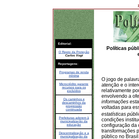
Editorial:
Políticas públ
O Repto da Proteção
Carlos Vogt
Reportagens:
Programas de renda
mínima
O jogo de palavra
atenção e o inte
Microcrédito garante
recursos para os
relativamente po
excluídos
envolvendo a ofe
Os caminhos e
informações estat
descaminhos da
progressão
voltadas para es
continuada
estatísticas públ
Prefeituras aderem à
condições instit
municipalização da
configuração da 
educação
transformações 
Descentralização e a
público no Brasil
municipalização da