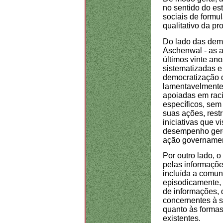
no sentido do es
sociais de form
qualitativo da pr
Do lado das dem
Aschenwal - as a
últimos vinte an
sistematizadas e
democratização d
lamentavelmente,
apoiadas em raci
específicos, sem 
suas ações, rest
iniciativas que v
desempenho geren
ação governamen
Por outro lado, o
pelas informaçõe
incluída a comun
episodicamente,
de informações, 
concernentes à s
quanto às forma
existentes.