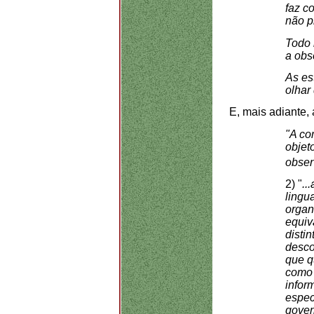
faz c
não p
Todo 
a obs
As es
olhar
E, mais adiante,
"A co
objet
obser
2) "
..
lingu
organ
equiv
disti
desco
que q
como 
infor
espec
gover