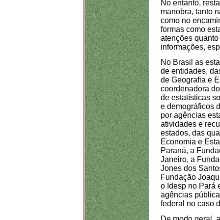
No entanto, rest
manobra, tanto 
como no encamin
formas como esta
atenções quanto
informações, esp
No Brasil as est
de entidades, das
de Geografia e E
coordenadora do 
de estatísticas 
e demográficos 
por agências est
atividades e recu
estados, das qu
Economia e Estat
Paraná, a Funda
Janeiro, a Funda
Jones dos Santos
Fundação Joaqui
o Idesp no Pará 
agências pública
federal no caso 
De modo geral, a