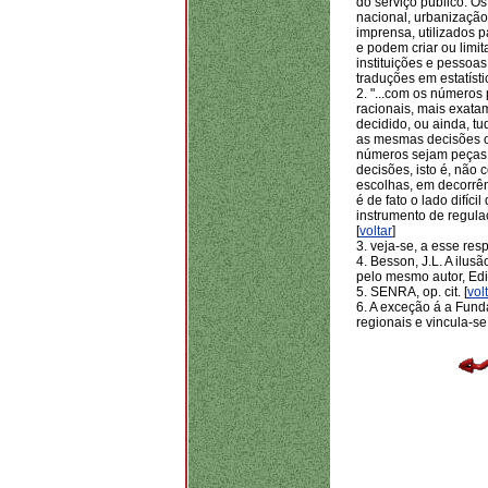
do serviço público. O
nacional, urbanização
imprensa, utilizados p
e podem criar ou limit
instituições e pessoas
traduções em estatíst
2
. "...com os números
racionais, mais exata
decidido, ou ainda, t
as mesmas decisões o
números sejam peças 
decisões, isto é, nã
escolhas, em decorrên
é de fato o lado difíci
instrumento de regula
[
voltar
]
3
. veja-se, a esse resp
4
. Besson, J.L. A ilu
pelo mesmo autor, Edi
5
. SENRA, op. cit. [
vol
6
. A exceção á a Fun
regionais e vincula-se