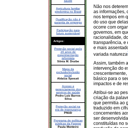
saúde
Não nos deterem
Agricultura familiar
as informações, 
predomina no Brasil
nos tempos em q
Qualificação não é
do uso que dela
garantia de emprego
ocorre com orga
Participação para
governos, em qu
futuro sustentável
racionalidade, d
Artigos:
transparência, e
e mais assentado
Proteção social após
20 anos de
variada natureza
experimentação
reformista
Sônia M. Draibe
Assim, também as
intervenção do e
Mapa da
exclusão/inclusão
crescentemente,
social
básico para o s
Aldaíza Sposati
impactos e de re
Acesso e
gerenciamento dos
Atribui-se ao pe
serviços de saúde
Pedro Luiz Barros
criação da palav
Silva
que permitia ao 
Proteção social na
traduzido em cifr
era de insegurança
concernentes aos
PNUD
ser desenvolvida
Programa de políticas
constituídas no 
públicas da Fapesp
Paula Monteiro