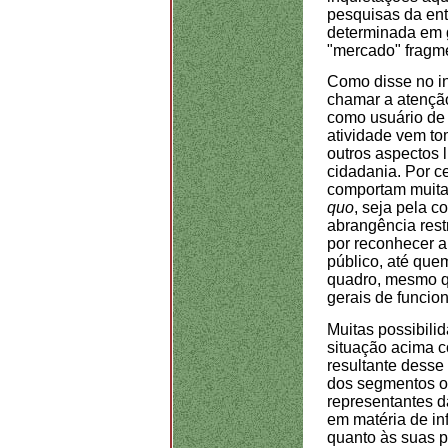
pesquisas da ent
determinada em 
"mercado" fragme
Como disse no in
chamar a atenção
como usuário de 
atividade vem to
outros aspectos 
cidadania. Por c
comportam muita
quo
, seja pela 
abrangência rest
por reconhecer a
público, até qu
quadro, mesmo qu
gerais de funcio
Muitas possibili
situação acima c
resultante desse
dos segmentos o
representantes d
em matéria de in
quanto às suas p