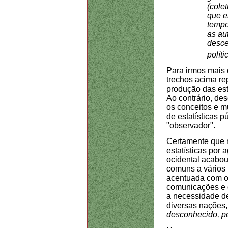
(cole
que e
tempo
as au
desce
políti
Para irmos mais 
trechos acima re
produção das esta
Ao contrário, de
os conceitos e m
de estatísticas p
"observador".
Certamente que 
estatísticas por
ocidental acabou
comuns a vários 
acentuada com o
comunicações e da
a necessidade de
diversas nações
desconhecido, p