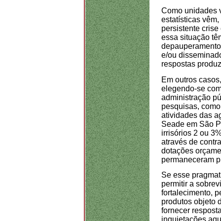
Como unidades v
estatísticas vêm
persistente crise
essa situação tê
depauperamento 
e/ou disseminad
respostas produz
Em outros casos,
elegendo-se como
administração pú
pesquisas, como 
atividades das a
Seade em São Pa
irrisórios 2 ou 
através de contr
dotações orçamen
permaneceram pr
Se esse pragmati
permitir a sobre
fortalecimento, 
produtos objeto 
fornecer respost
inquietações aqu