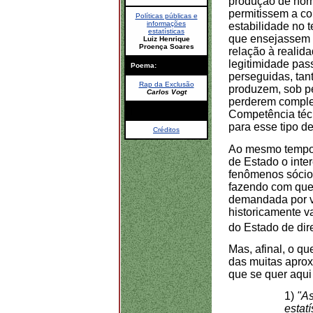
produção de nor
permitissem a co
Políticas públicas e
informações
estabilidade no 
estatísticas
que ensejassem a
Luiz Henrique
Proença Soares
relação à realid
legitimidade pas
Poema:
perseguidas, tan
Rap da Exclusão
produzem, sob pe
Carlos Vogt
perderem complet
|
Competência téc
para esse tipo de
Créditos
Ao mesmo tempo, 
de Estado o inte
fenômenos sócio
fazendo com que 
demandada por v
historicamente v
do Estado de dire
Mas, afinal, o q
das muitas aprox
que se quer aqui 
1)
"As
estatí