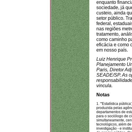
enquanto financi
sociedade, já qu
custeio, ainda q
setor público. Tr
federal, estadua
nas regiões metr
tratamento, anál
como caminho par
eficácia e como 
em nosso país.
Luiz Henrique P
Planejamento Urb
Paris, Diretor 
SEADE/SP. As opi
responsabilidade
vincula.
Notas
1.
"'Estatística pública'
produzida pelas agênc
departamentos de estat
para o sociólogo de c
simultaneamente, centr
tecnológicos, além de
investigação - e instit