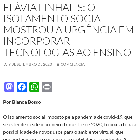
FLÁVIA LINHALIS: O
ISOLAMENTO SOCIAL
MOSTROU A URGÊNCIA EM
INCORPORAR
TECNOLOGIAS AO ENSINO
9 DE SETEMBRO DE 2020
COMCIENCIA
M
F
W
P
as
ac
h
ri
Por Bianca Bosso
to
e
at
nt
d
b
s
O isolamento social imposto pela pandemia de covid-19, que
o
o
A
se estende desde o primeiro trimestre de 2020, trouxe à tona a
possibilidade de novos usos para o ambiente virtual, que
n
o
p
podem favorecer o ensino e a acessibilidade a conteúdo. As