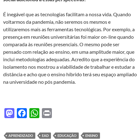
É inegável que as tecnologias facilitam a nossa vida. Quando
voltarmos da pandemia, não seremos os mesmos e
utilizaremos mais as ferramentas tecnológicas. Por exemplo, a
presença em reuniões universitárias foi maior on-line quando
comparada às reuniões presenciais. O mesmo pode ser
pensado com relação ao ensino, em uma amplitude maior, que
inclui metodologias adequadas. Acredito que a experiência do
isolamento nos mostrou a viabilidade de trabalhar e estudar a
distância e acho que o ensino híbrido terá seu espaço ampliado
na universidade no pós pandemia.
M
F
W
P
as
ac
h
ri
to
e
at
nt
APRENDIZADO
EAD
EDUCAÇÃO
ENSINO