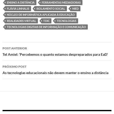
d
b
s
ENSINO A DISTÂNCIA
FERRAMENTAS MEDIADORAS
o
o
A
FLÁVIA LINHALIS
ISOLAMENTO SOCIAL
NIED
NÚCLEO DE INFORMÁTICA APLICADA À EDUCAÇÃO
n
o
p
REALIDADES VIRTUAL
TDIC
TECNOLOGIAS
k
p
TECNOLOGIAS DIGITAIS DE INFORMAÇÃO E COMUNICAÇÃO
Navegação
POST ANTERIOR
de
Tel Amiel: ‘Percebemos o quanto estamos despreparados para EaD’
posts
PRÓXIMO POST
As tecnologias educacionais não devem manter o ensino a distância