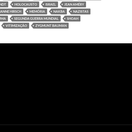
NDT
HOLOCAUSTO
ISRAEL
JEAN AMÉRY
ANNE HIRSCH
MEMÓRIA
NAKBA
NAZISTAS
UMA
SEGUNDA GUERRA MUNDIAL
SHOAH
VITIMIZAÇÃO
ZYGMUNT BAUMAN