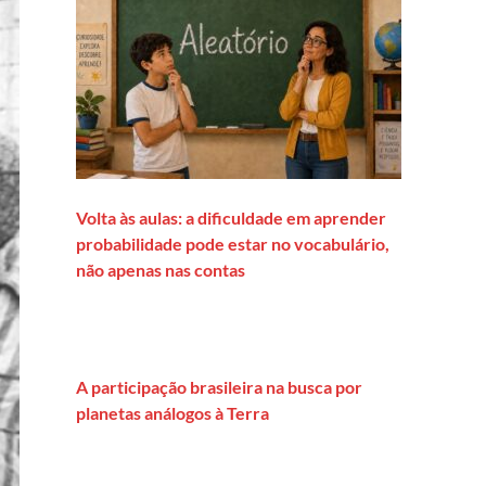
Volta às aulas: a dificuldade em aprender
probabilidade pode estar no vocabulário,
não apenas nas contas
A participação brasileira na busca por
planetas análogos à Terra