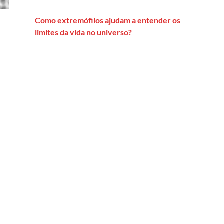
Como extremófilos ajudam a entender os
limites da vida no universo?
or Marianne Hirsch