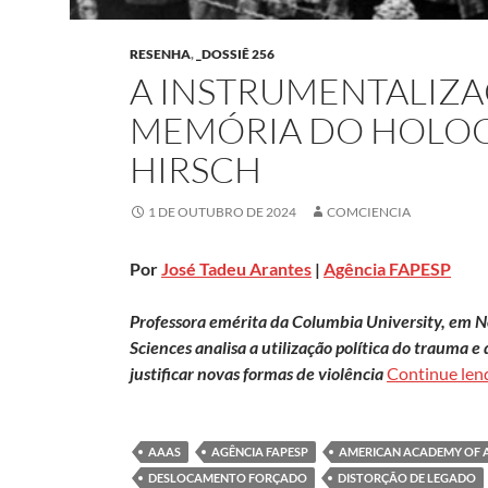
RESENHA
,
_DOSSIÊ 256
A INSTRUMENTALIZA
MEMÓRIA DO HOLOC
HIRSCH
1 DE OUTUBRO DE 2024
COMCIENCIA
Por
José Tadeu Arantes
|
Agência FAPESP
Professora emérita da Columbia University, em N
Sciences analisa a utilização política do trauma 
justificar novas formas de violência
Continue le
AAAS
AGÊNCIA FAPESP
AMERICAN ACADEMY OF A
DESLOCAMENTO FORÇADO
DISTORÇÃO DE LEGADO