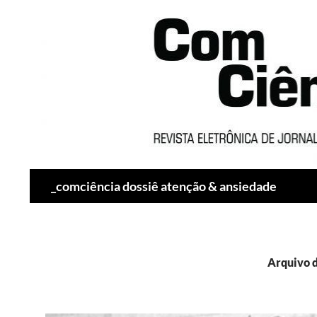
Pesquisar
_comciência dossiê atenção & ansiedade
Arquivo d