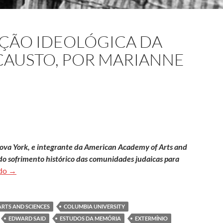
ÇÃO IDEOLÓGICA DA
AUSTO, POR MARIANNE
ova York, e integrante da American Academy of Arts and
e do sofrimento histórico das comunidades judaicas para
A instrumentalização ideológica da memória do Holocausto, p
ndo
→
RTS AND SCIENCES
COLUMBIA UNIVERSITY
EDWARD SAID
ESTUDOS DA MEMÓRIA
EXTERMÍNIO