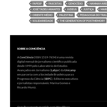
FAPESP
FASCISTAS
GENOCÍDIO
HANNAH ARE
JOSÉ TADEU ARANTES
JUDEUS
JUSTIÇA
MARI
ORIENTE MÉDIO
PALESTINA
PEDAGOGIA DO TRA
SOLIDARIEDADE
THE GENERATION OF POSTMEMORY
SOBRE A COMCIÊNCIA
A
ComCiência
(ISSN 1519-7654) é uma revista
digital mensal de jornalismo científico publicada
desde 1999 pelo Laboratório de Estudos
Avançados em Jornalismo (
Labjor
) da
Unicamp
em parceria com a Sociedade Brasileira para o
Progresso da Ciência (
SBPC
). Editores executivos
e jornalistas responsáveis: Marina Gomes e
Ricardo Muniz.
Orgulhosamente mantido com WordPress