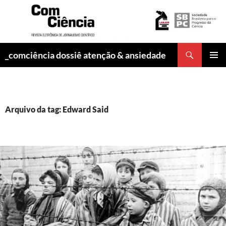
Pesquisar
_comciência dossiê atenção & ansiedade
PULAR
MENU
PARA
PRINCI
O
CONTEÚDO
Arquivo da tag: Edward Said