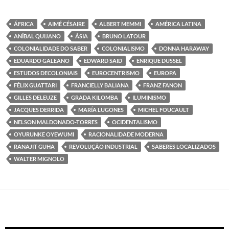
ÁFRICA
AIMÉ CÉSAIRE
ALBERT MEMMI
AMÉRICA LATINA
ANÍBAL QUIJANO
ÁSIA
BRUNO LATOUR
COLONIALIDADE DO SABER
COLONIALISMO
DONNA HARAWAY
EDUARDO GALEANO
EDWARD SAID
ENRIQUE DUSSEL
ESTUDOS DECOLONIAIS
EUROCENTRISMO
EUROPA
FÉLIX GUATTARI
FRANCIELLY BALIANA
FRANZ FANON
GILLES DELEUZE
GRADA KILOMBA
ILUMINISMO
JACQUES DERRIDA
MARÍA LUGONES
MICHEL FOUCAULT
NELSON MALDONADO-TORRES
OCIDENTALISMO
OYURUNKE OYEWUMI
RACIONALIDADE MODERNA
RANAJIT GUHA
REVOLUÇÃO INDUSTRIAL
SABERES LOCALIZADOS
WALTER MIGNOLO