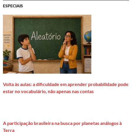
ESPECIAIS
Volta às aulas: a dificuldade em aprender probabilidade pode
estar no vocabulário, não apenas nas contas
A participação brasileira na busca por planetas análogos à
Terra