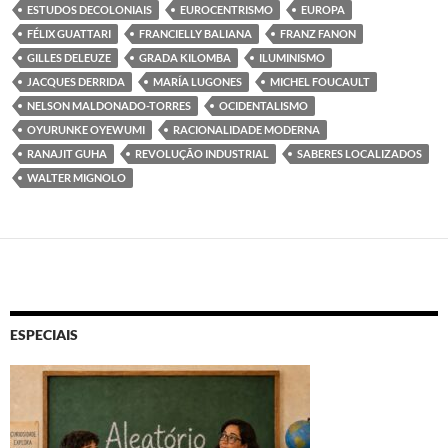
ESTUDOS DECOLONIAIS
EUROCENTRISMO
EUROPA
FÉLIX GUATTARI
FRANCIELLY BALIANA
FRANZ FANON
GILLES DELEUZE
GRADA KILOMBA
ILUMINISMO
JACQUES DERRIDA
MARÍA LUGONES
MICHEL FOUCAULT
NELSON MALDONADO-TORRES
OCIDENTALISMO
OYURUNKE OYEWUMI
RACIONALIDADE MODERNA
RANAJIT GUHA
REVOLUÇÃO INDUSTRIAL
SABERES LOCALIZADOS
WALTER MIGNOLO
ESPECIAIS