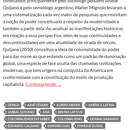
conduzidos principalmente pelo sociólogo peruano Aníbal
Quijano e pelo semiólogo argentino Walter Mignolo levaram a
uma sistematização cada vez maior de pesquisas que revisitam
a noção de poder conceituada a respeito da modernidade e
também a partir dela. Ao analisar as manifestações históricas
em relação a essa perspectiva, além de suas continuidades e
descontinuidades em uma atualidade de virada de século,
Quijano (2010) conceitua a ideia de colonialidade do poder
para dar nome ao que entende como um padrão de dominação
global, uma espécie de face oculta das chamadas civilizações
modernas, que tem origens na conquista da América em
conformidade com a constituição do modo de produção
Sobre saberes decoloniais
capitalista.
Continue lendo
→
ÁFRICA
AIMÉ CÉSAIRE
ALBERT MEMMI
AMÉRICA LATINA
ANÍBAL QUIJANO
ÁSIA
BRUNO LATOUR
COLONIALIDADE DO SABER
COLONIALISMO
DONNA HARAWAY
EDUARDO GALEANO
EDWARD SAID
ENRIQUE DUSSEL