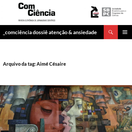
Pesquisar
_comciência dossiê atenção & ansiedade
PULAR
MENU
PARA
PRINCI
O
CONTEÚDO
Arquivo da tag: Aimé Césaire