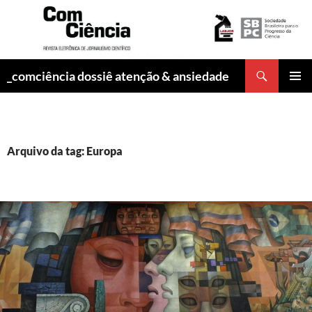
Pesquisar
_comciência dossiê atenção & ansiedade
PULAR
MENU
PARA
PRINCI
O
CONTEÚDO
Arquivo da tag: Europa