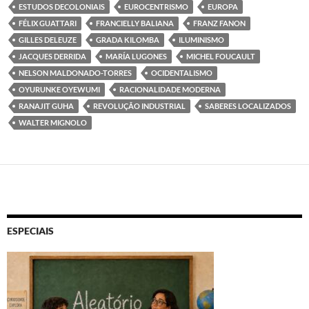
ESTUDOS DECOLONIAIS
EUROCENTRISMO
EUROPA
FÉLIX GUATTARI
FRANCIELLY BALIANA
FRANZ FANON
GILLES DELEUZE
GRADA KILOMBA
ILUMINISMO
JACQUES DERRIDA
MARÍA LUGONES
MICHEL FOUCAULT
NELSON MALDONADO-TORRES
OCIDENTALISMO
OYURUNKE OYEWUMI
RACIONALIDADE MODERNA
RANAJIT GUHA
REVOLUÇÃO INDUSTRIAL
SABERES LOCALIZADOS
WALTER MIGNOLO
ESPECIAIS