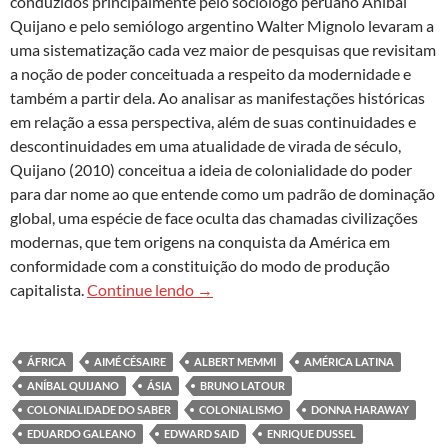
conduzidos principalmente pelo sociólogo peruano Aníbal
Quijano e pelo semiólogo argentino Walter Mignolo levaram a
uma sistematização cada vez maior de pesquisas que revisitam
a noção de poder conceituada a respeito da modernidade e
também a partir dela. Ao analisar as manifestações históricas
em relação a essa perspectiva, além de suas continuidades e
descontinuidades em uma atualidade de virada de século,
Quijano (2010) conceitua a ideia de colonialidade do poder
para dar nome ao que entende como um padrão de dominação
global, uma espécie de face oculta das chamadas civilizações
modernas, que tem origens na conquista da América em
conformidade com a constituição do modo de produção
Sobre saberes decoloniais
capitalista.
Continue lendo
→
ÁFRICA
AIMÉ CÉSAIRE
ALBERT MEMMI
AMÉRICA LATINA
ANÍBAL QUIJANO
ÁSIA
BRUNO LATOUR
COLONIALIDADE DO SABER
COLONIALISMO
DONNA HARAWAY
EDUARDO GALEANO
EDWARD SAID
ENRIQUE DUSSEL