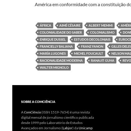
América em conformidade com a constituição do
ÁFRICA
AIMÉ CÉSAIRE
ALBERT MEMMI
AMÉRI
COLONIALIDADE DO SABER
COLONIALISMO
DON
ENRIQUE DUSSEL
ESTUDOS DECOLONIAIS
EUROC
FRANCIELLY BALIANA
FRANZ FANON
GILLES DELE
MARÍA LUGONES
MICHEL FOUCAULT
NELSON MA
RACIONALIDADE MODERNA
RANAJIT GUHA
REVO
WALTER MIGNOLO
SOBRE A COMCIÊNCIA
A
ComCiência
(ISSN 1519-7654) é uma revista
digital mensal de jornalismo científico publicada
desde 1999 pelo Laboratório de Estudos
Avançados em Jornalismo (
Labjor
) da
Unicamp