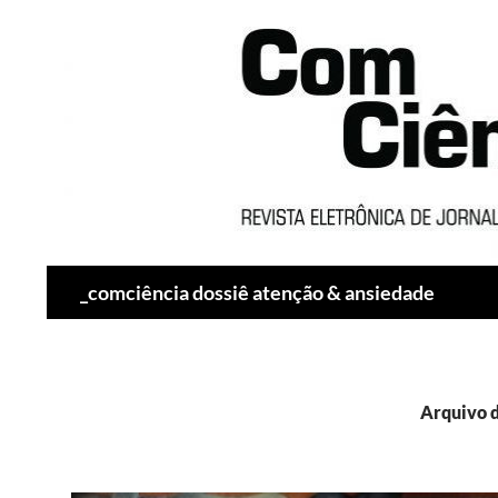
Pesquisar
_comciência dossiê atenção & ansiedade
Arquivo 