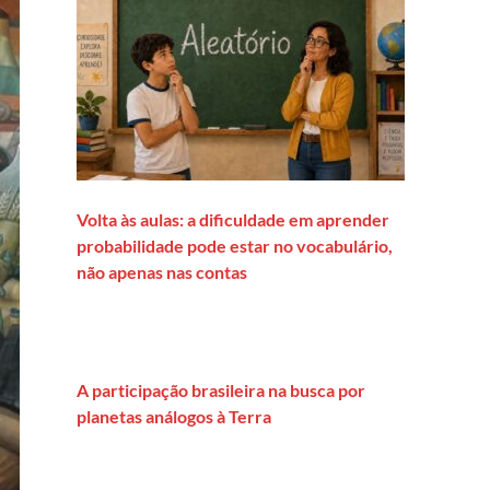
Volta às aulas: a dificuldade em aprender
probabilidade pode estar no vocabulário,
não apenas nas contas
A participação brasileira na busca por
planetas análogos à Terra