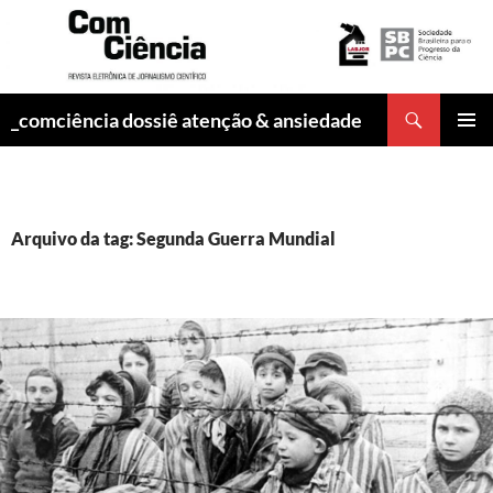
Pesquisar
_comciência dossiê atenção & ansiedade
PULAR
MENU
PARA
PRINCI
O
CONTEÚDO
Arquivo da tag: Segunda Guerra Mundial