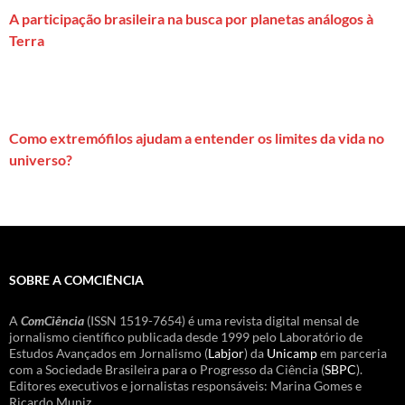
A participação brasileira na busca por planetas análogos à
Terra
Como extremófilos ajudam a entender os limites da vida no
universo?
SOBRE A COMCIÊNCIA
A
ComCiência
(ISSN 1519-7654) é uma revista digital mensal de
jornalismo científico publicada desde 1999 pelo Laboratório de
Estudos Avançados em Jornalismo (
Labjor
) da
Unicamp
em parceria
com a Sociedade Brasileira para o Progresso da Ciência (
SBPC
).
Editores executivos e jornalistas responsáveis: Marina Gomes e
Ricardo Muniz.