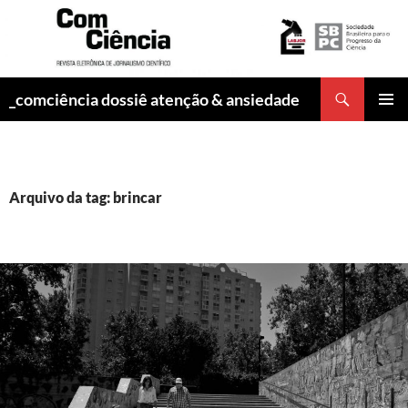
Pesquisar
_comciência dossiê atenção & ansiedade
PULAR
MENU
PARA
PRINCI
O
CONTEÚDO
Arquivo da tag: brincar