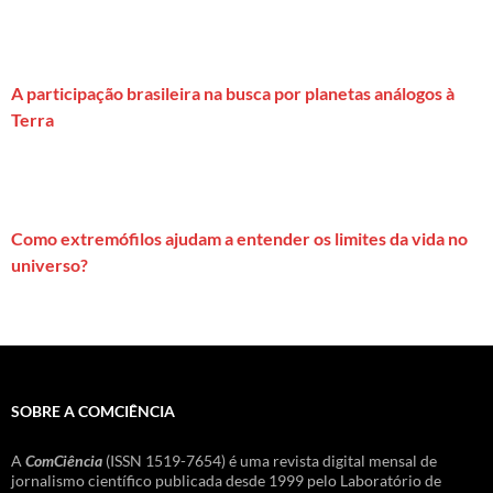
A participação brasileira na busca por planetas análogos à
Terra
Como extremófilos ajudam a entender os limites da vida no
universo?
SOBRE A COMCIÊNCIA
A
ComCiência
(ISSN 1519-7654) é uma revista digital mensal de
jornalismo científico publicada desde 1999 pelo Laboratório de