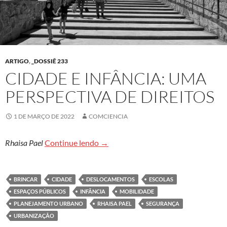
ARTIGO
,
_DOSSIÊ 233
CIDADE E INFÂNCIA: UMA
PERSPECTIVA DE DIREITOS
1 DE MARÇO DE 2022
COMCIENCIA
Cidade e infância: uma perspectiva d
Rhaisa Pael
Continue lendo
→
BRINCAR
CIDADE
DESLOCAMENTOS
ESCOLAS
ESPAÇOS PÚBLICOS
INFÂNCIA
MOBILIDADE
PLANEJAMENTO URBANO
RHAISA PAEL
SEGURANÇA
URBANIZAÇÃO