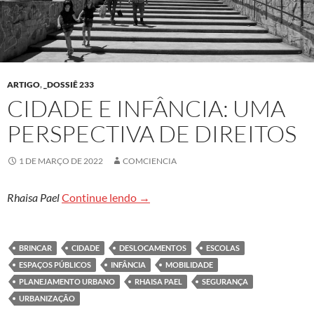
ARTIGO
,
_DOSSIÊ 233
CIDADE E INFÂNCIA: UMA
PERSPECTIVA DE DIREITOS
1 DE MARÇO DE 2022
COMCIENCIA
Cidade e infância: uma perspectiva d
Rhaisa Pael
Continue lendo
→
BRINCAR
CIDADE
DESLOCAMENTOS
ESCOLAS
ESPAÇOS PÚBLICOS
INFÂNCIA
MOBILIDADE
PLANEJAMENTO URBANO
RHAISA PAEL
SEGURANÇA
URBANIZAÇÃO