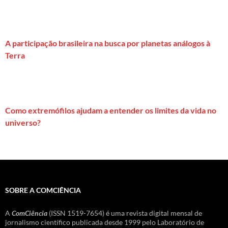
A participação brasileira na busca por planetas análogos à
Terra
Como extremófilos ajudam a entender os limites da vida no
universo?
SOBRE A COMCIÊNCIA
A
ComCiência
(ISSN 1519-7654) é uma revista digital mensal de
jornalismo científico publicada desde 1999 pelo Laboratório de