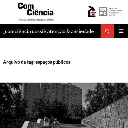
Pesquisar
_comciência dossiê atenção & ansiedade
PULAR
MENU
PARA
PRINCI
O
CONTEÚDO
Arquivo da tag: espaços públicos