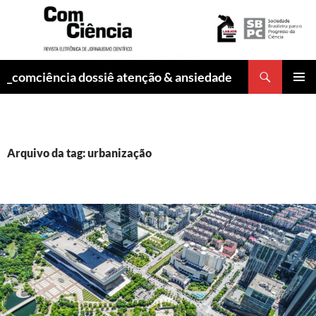
Pesquisar
_comciência dossiê atenção & ansiedade
PULAR
MENU
PARA
PRINCI
O
CONTEÚDO
Arquivo da tag: urbanização