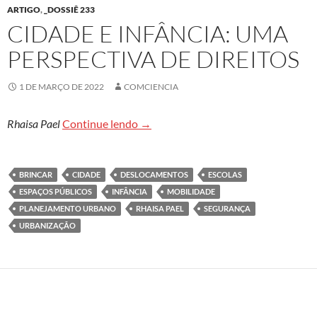
ARTIGO
,
_DOSSIÊ 233
CIDADE E INFÂNCIA: UMA
PERSPECTIVA DE DIREITOS
1 DE MARÇO DE 2022
COMCIENCIA
Cidade e infância: uma perspectiva d
Rhaisa Pael
Continue lendo
→
BRINCAR
CIDADE
DESLOCAMENTOS
ESCOLAS
ESPAÇOS PÚBLICOS
INFÂNCIA
MOBILIDADE
PLANEJAMENTO URBANO
RHAISA PAEL
SEGURANÇA
URBANIZAÇÃO