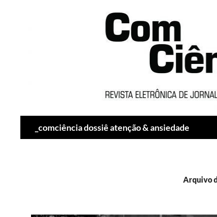
Pesquisar
_comciência dossiê atenção & ansiedade
Arquivo d