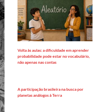
Volta às aulas: a dificuldade em aprender
probabilidade pode estar no vocabulário,
não apenas nas contas
A participação brasileira na busca por
planetas análogos à Terra