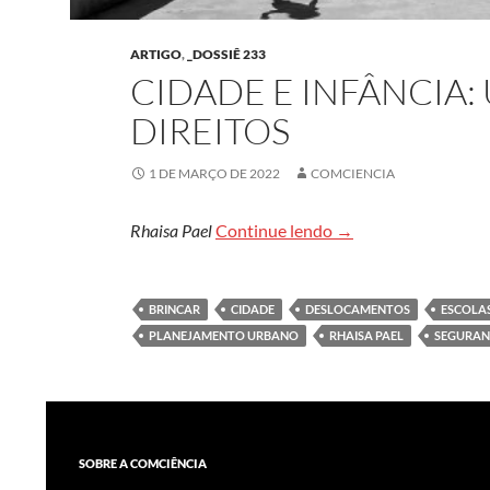
ARTIGO
,
_DOSSIÊ 233
CIDADE E INFÂNCIA:
DIREITOS
1 DE MARÇO DE 2022
COMCIENCIA
Cidade e infância: u
Rhaisa Pael
Continue lendo
→
BRINCAR
CIDADE
DESLOCAMENTOS
ESCOLA
PLANEJAMENTO URBANO
RHAISA PAEL
SEGURA
SOBRE A COMCIÊNCIA