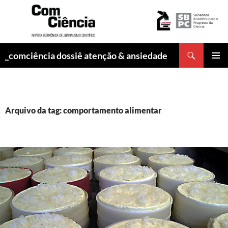
Pesquisar
_comciência dossiê atenção & ansiedade
PULAR
MENU
PARA
PRINCI
O
CONTEÚDO
Arquivo da tag: comportamento alimentar