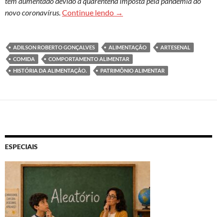
tem aumentado devido à quarentena imposta pela pandemia do
Comida e cultura: cresce o res
novo coronavírus.
Continue lendo
→
ADILSON ROBERTO GONÇALVES
ALIMENTAÇÃO
ARTESENAL
COMIDA
COMPORTAMENTO ALIMENTAR
HISTÓRIA DA ALIMENTAÇÃO.
PATRIMÔNIO ALIMENTAR
ESPECIAIS