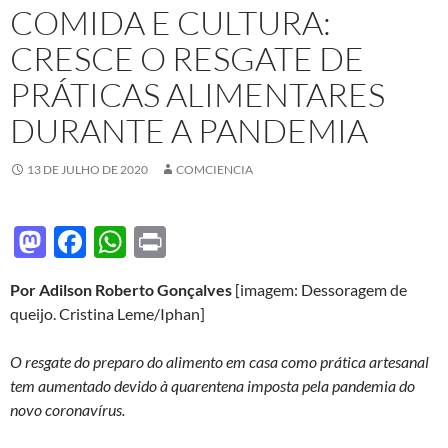
COMIDA E CULTURA:
CRESCE O RESGATE DE
PRÁTICAS ALIMENTARES
DURANTE A PANDEMIA
13 DE JULHO DE 2020
COMCIENCIA
M
F
W
P
as
ac
h
ri
Por Adilson Roberto Gonçalves
[imagem: Dessoragem de
to
e
at
nt
queijo. Cristina Leme/Iphan]
d
b
s
o
o
A
O resgate do preparo do alimento em casa como prática artesanal
tem aumentado devido à quarentena imposta pela pandemia do
n
o
p
novo coronavírus.
k
p