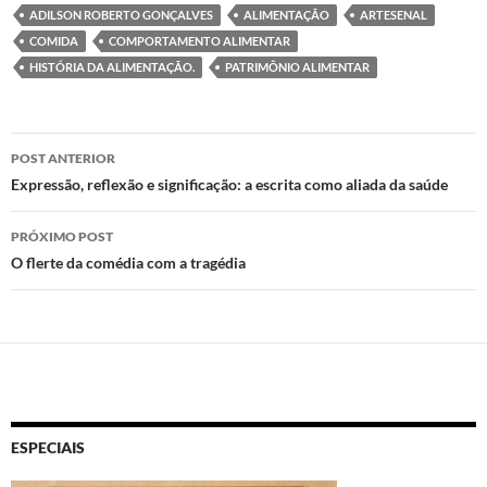
to
e
at
nt
ADILSON ROBERTO GONÇALVES
ALIMENTAÇÃO
ARTESENAL
d
b
s
COMIDA
COMPORTAMENTO ALIMENTAR
o
o
A
HISTÓRIA DA ALIMENTAÇÃO.
PATRIMÔNIO ALIMENTAR
n
o
p
k
p
Navegação
POST ANTERIOR
de
Expressão, reflexão e significação: a escrita como aliada da saúde
posts
PRÓXIMO POST
O flerte da comédia com a tragédia
ESPECIAIS