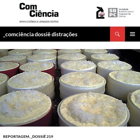
Pesquisar
_comciência dossiê distrações
PULAR
MENU
PARA
PRINCI
O
CONTEÚDO
REPORTAGEM
,
_DOSSIÊ 219