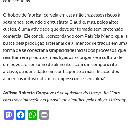
com sequelas.
O hobby de fabricar cerveja em casa não traz esses riscos à
segurança, segundo o entusiasta Cláudio, mas, pelos altos
custos, é uma atividade que deve ser tomada sem pretensão
comercial. Ele conclui, concordando com Patrícia Merlo, que “a
busca pela produção artesanal de alimentos se traduz em uma
forma de se conectar à simplicidade inicial dos processos, que
resultam em produtos mais ligados às origens e à cultura de
um povo, ao consumo de alimentos com um componente
afetivo, de identidade, em contraponto à massificação dos
alimentos industrializados, impessoais e ‘sem alma’”.
Adilson Roberto Gonçalves
é pesquisador da Unesp-Rio Claro
com especialização em jornalismo científico pelo Labjor-Unicamp.
M
F
W
P
as
ac
h
ri