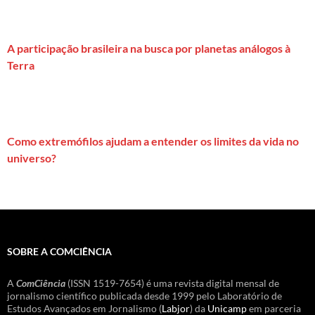
A participação brasileira na busca por planetas análogos à
Terra
Como extremófilos ajudam a entender os limites da vida no
universo?
SOBRE A COMCIÊNCIA
A
ComCiência
(ISSN 1519-7654) é uma revista digital mensal de
jornalismo científico publicada desde 1999 pelo Laboratório de
Estudos Avançados em Jornalismo (
Labjor
) da
Unicamp
em parceria