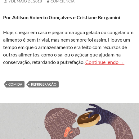
9 DE MAIO DE 2018
COMCIENCIA
Por Adilson Roberto Gonçalves e Cristiane Bergamini
Hoje, chegar em casa e pegar uma água gelada ou congelar um
alimento é bem trivial, mas nem sempre foi assim. Houve um
tempo em que o armazenamento era feito com recursos de
outros alimentos, como o sal ou o açúcar que ajudam na
A indústr
conservação, retardando a putrefação.
Continue lendo
→
COMIDA
REFRIGERAÇÃO