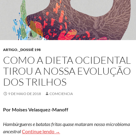
ARTIGO
,
_DOSSIÊ 198
COMO A DIETA OCIDENTAL
TIROU A NOSSA EVOLUÇÃO
DOS TRILHOS
9 DE MAIO DE 2018
COMCIENCIA
Por Moises Velasquez-Manoff
Hambúrgueres e batatas fritas quase mataram nosso microbioma
Como a dieta ocidental tirou a nossa ev
ancestral
Continue lendo
→