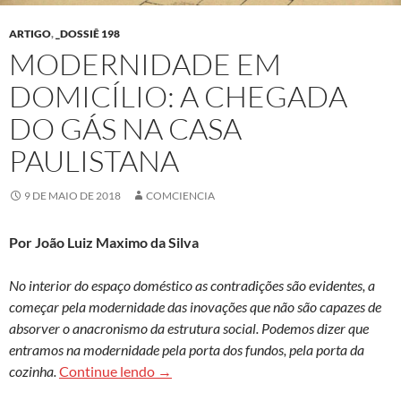
ARTIGO
,
_DOSSIÊ 198
MODERNIDADE EM
DOMICÍLIO: A CHEGADA
DO GÁS NA CASA
PAULISTANA
9 DE MAIO DE 2018
COMCIENCIA
Por João Luiz Maximo da Silva
No interior do espaço doméstico as contradições são evidentes, a
começar pela modernidade das inovações que não são capazes de
absorver o anacronismo da estrutura social. Podemos dizer que
entramos na modernidade pela porta dos fundos, pela porta da
Modernidade em domicílio: a chegada do
cozinha.
Continue lendo
→