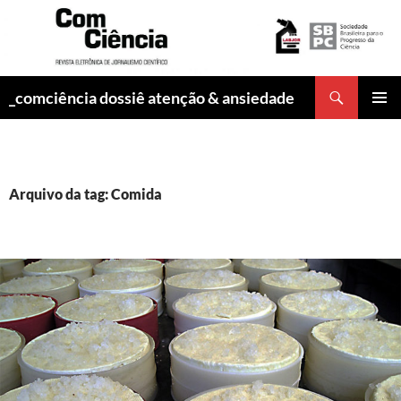
Pesquisar
_comciência dossiê atenção & ansiedade
PULAR
MENU
PARA
PRINCI
O
CONTEÚDO
Arquivo da tag: Comida