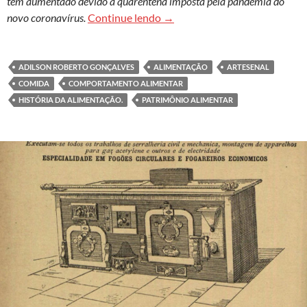
tem aumentado devido à quarentena imposta pela pandemia do
Comida e cultura: cresce o res
novo coronavírus.
Continue lendo
→
ADILSON ROBERTO GONÇALVES
ALIMENTAÇÃO
ARTESENAL
COMIDA
COMPORTAMENTO ALIMENTAR
HISTÓRIA DA ALIMENTAÇÃO.
PATRIMÔNIO ALIMENTAR