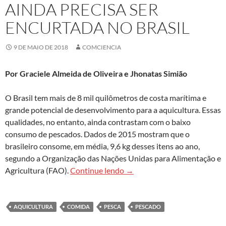
AINDA PRECISA SER
ENCURTADA NO BRASIL
9 DE MAIO DE 2018
COMCIENCIA
Por Graciele Almeida de Oliveira e Jhonatas Simião
O Brasil tem mais de 8 mil quilômetros de costa marítima e
grande potencial de desenvolvimento para a aquicultura. Essas
qualidades, no entanto, ainda contrastam com o baixo
consumo de pescados. Dados de 2015 mostram que o
brasileiro consome, em média, 9,6 kg desses itens ao ano,
segundo a Organização das Nações Unidas para Alimentação e
Distância do mar à mesa ainda
Agricultura (FAO).
Continue lendo
→
AQUICULTURA
COMIDA
PESCA
PESCADO