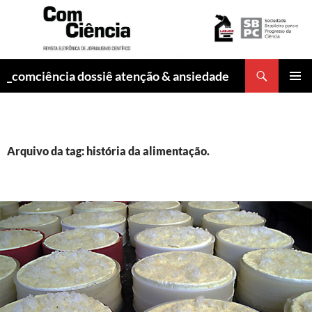
Pesquisar
_comciência dossiê atenção & ansiedade
PULAR
MENU
PARA
PRINCI
O
CONTEÚDO
Arquivo da tag: história da alimentação.