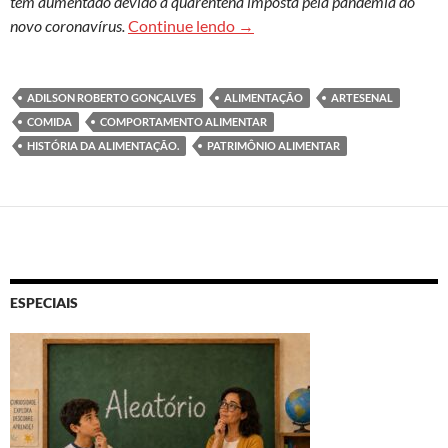
tem aumentado devido à quarentena imposta pela pandemia do
Comida e cultura: cresce o res
novo coronavírus.
Continue lendo
→
ADILSON ROBERTO GONÇALVES
ALIMENTAÇÃO
ARTESENAL
COMIDA
COMPORTAMENTO ALIMENTAR
HISTÓRIA DA ALIMENTAÇÃO.
PATRIMÔNIO ALIMENTAR
ESPECIAIS