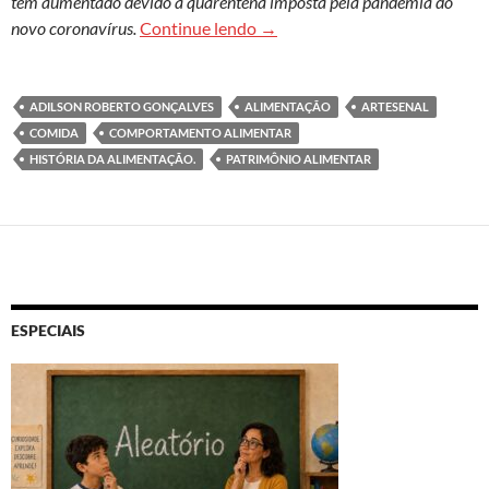
tem aumentado devido à quarentena imposta pela pandemia do
Comida e cultura: cresce o res
novo coronavírus.
Continue lendo
→
ADILSON ROBERTO GONÇALVES
ALIMENTAÇÃO
ARTESENAL
COMIDA
COMPORTAMENTO ALIMENTAR
HISTÓRIA DA ALIMENTAÇÃO.
PATRIMÔNIO ALIMENTAR
ESPECIAIS