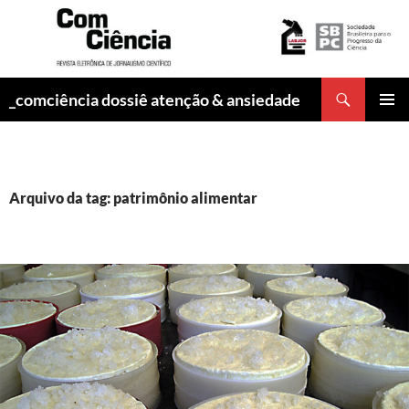
Pesquisar
_comciência dossiê atenção & ansiedade
PULAR
MENU
PARA
PRINCI
O
CONTEÚDO
Arquivo da tag: patrimônio alimentar