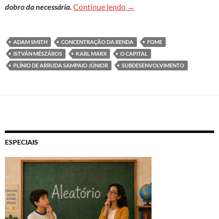
Capitalismo e fome
dobro da necessária.
Continue lendo
→
ADAM SMITH
CONCENTRAÇÃO DA RENDA
FOME
ISTVÁN MÉSZÁROS
KARL MARX
O CAPITAL
PLÍNIO DE ARRUDA SAMPAIO JÚNIOR
SUBDESENVOLVIMENTO
ESPECIAIS