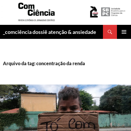
Pesquisar
_comciência dossiê atenção & ansiedade
PULAR
MENU
PARA
PRINCI
O
CONTEÚDO
Arquivo da tag: concentração da renda