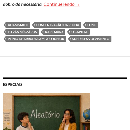
Capitalismo e fome
dobro da necessária.
Continue lendo
→
ADAM SMITH
CONCENTRAÇÃO DA RENDA
FOME
ISTVÁN MÉSZÁROS
KARL MARX
O CAPITAL
PLÍNIO DE ARRUDA SAMPAIO JÚNIOR
SUBDESENVOLVIMENTO
ESPECIAIS