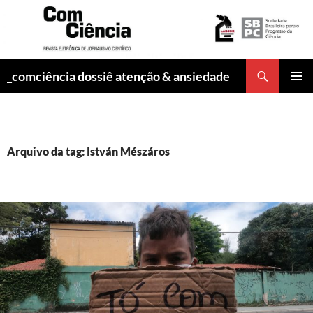
Pesquisar
_comciência dossiê atenção & ansiedade
PULAR
MENU
PARA
PRINCI
O
CONTEÚDO
Arquivo da tag: István Mészáros