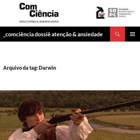
Pesquisar
_comciência dossiê atenção & ansiedade
PULAR
MENU
PARA
PRINCI
O
CONTEÚDO
Arquivo da tag: Darwin