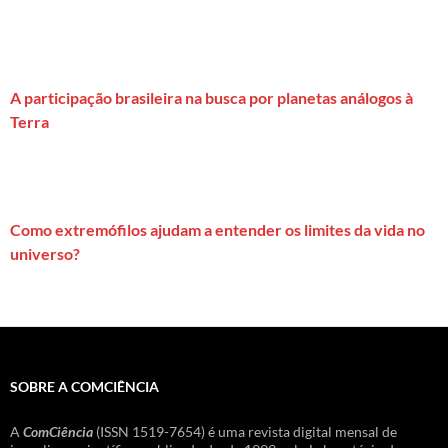
A participação brasileira na busca por planetas análogos à
Terra
Como extremófilos ajudam a entender os limites da vida no
universo?
SOBRE A COMCIÊNCIA
A
ComCiência
(ISSN 1519-7654) é uma revista digital mensal de