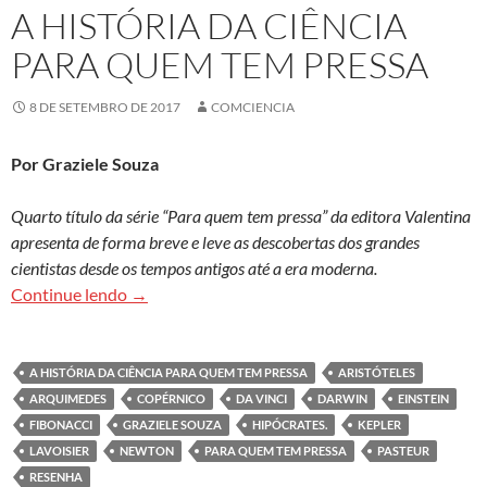
A HISTÓRIA DA CIÊNCIA
PARA QUEM TEM PRESSA
8 DE SETEMBRO DE 2017
COMCIENCIA
Por Graziele Souza
Quarto título da série “Para quem tem pressa” da editora Valentina
apresenta de forma breve e leve as descobertas dos grandes
cientistas desde os tempos antigos até a era moderna.
A história da ciência para quem tem pressa
Continue lendo
→
A HISTÓRIA DA CIÊNCIA PARA QUEM TEM PRESSA
ARISTÓTELES
ARQUIMEDES
COPÉRNICO
DA VINCI
DARWIN
EINSTEIN
FIBONACCI
GRAZIELE SOUZA
HIPÓCRATES.
KEPLER
LAVOISIER
NEWTON
PARA QUEM TEM PRESSA
PASTEUR
RESENHA