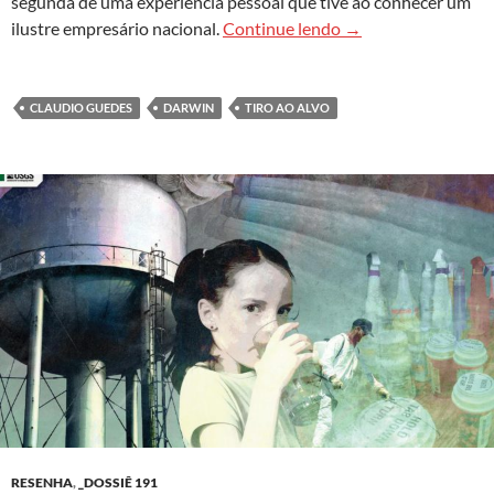
segunda de uma experiência pessoal que tive ao conhecer um
As distrações de D
ilustre empresário nacional.
Continue lendo
→
CLAUDIO GUEDES
DARWIN
TIRO AO ALVO
RESENHA
,
_DOSSIÊ 191