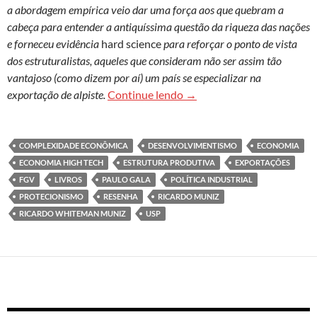
a abordagem empírica veio dar uma força aos que quebram a
cabeça para entender a antiquíssima questão da riqueza das nações
e forneceu evidência
hard science
para reforçar o ponto de vista
dos estruturalistas, aqueles que consideram não ser assim tão
vantajoso (como dizem por aí) um país se especializar na
Complexidade econômica, 
exportação de alpiste.
Continue lendo
→
COMPLEXIDADE ECONÔMICA
DESENVOLVIMENTISMO
ECONOMIA
ECONOMIA HIGH TECH
ESTRUTURA PRODUTIVA
EXPORTAÇÕES
FGV
LIVROS
PAULO GALA
POLÍTICA INDUSTRIAL
PROTECIONISMO
RESENHA
RICARDO MUNIZ
RICARDO WHITEMAN MUNIZ
USP