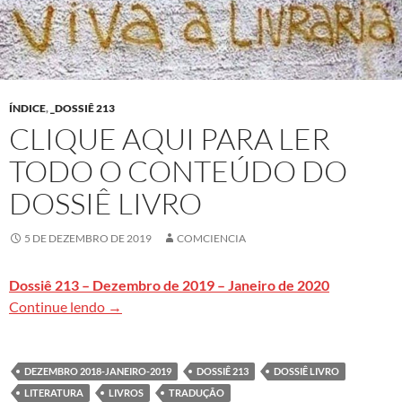
ÍNDICE
,
_DOSSIÊ 213
CLIQUE AQUI PARA LER
TODO O CONTEÚDO DO
DOSSIÊ LIVRO
5 DE DEZEMBRO DE 2019
COMCIENCIA
Dossiê 213 – Dezembro de 2019 – Janeiro de 2020
Clique aqui para ler todo o conteúdo do dossiê L
Continue lendo
→
DEZEMBRO 2018-JANEIRO-2019
DOSSIÊ 213
DOSSIÊ LIVRO
LITERATURA
LIVROS
TRADUÇÃO