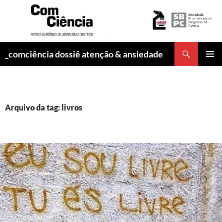
Pesquisar
_comciência dossiê atenção & ansiedade
PULAR
MENU
PARA
PRINCI
O
CONTEÚDO
Arquivo da tag: livros