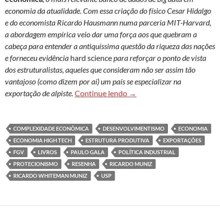
economia da atualidade. Com essa criação do físico Cesar Hidalgo
e do economista Ricardo Hausmann numa parceria MIT-Harvard,
a abordagem empírica veio dar uma força aos que quebram a
cabeça para entender a antiquíssima questão da riqueza das nações
e forneceu evidência
hard science
para reforçar o ponto de vista
dos estruturalistas, aqueles que consideram não ser assim tão
vantajoso (como dizem por aí) um país se especializar na
Complexidade econômica, 
exportação de alpiste.
Continue lendo
→
COMPLEXIDADE ECONÔMICA
DESENVOLVIMENTISMO
ECONOMIA
ECONOMIA HIGH TECH
ESTRUTURA PRODUTIVA
EXPORTAÇÕES
FGV
LIVROS
PAULO GALA
POLÍTICA INDUSTRIAL
PROTECIONISMO
RESENHA
RICARDO MUNIZ
RICARDO WHITEMAN MUNIZ
USP