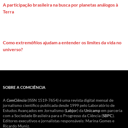
A participação brasileira na busca por planetas análogos à
Terra
Como extremófilos ajudam a entender os limites da vida no
universo?
SOBRE A COMCIÊNCIA
A
ComCiência
(ISSN 1519-7654) é uma revista digital mensal de
jornalismo científico publicada desde 1999 pelo Laboratório de
Estudos Avançados em Jornalismo (
Labjor
) da
Unicamp
em parceria
com a Sociedade Brasileira para o Progresso da Ciência (
SBPC
).
Editores executivos e jornalistas responsáveis: Marina Gomes e
Ricardo Muniz.