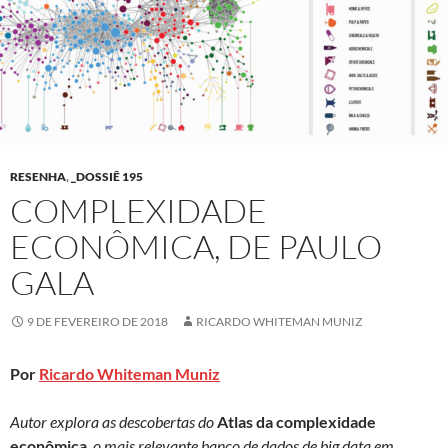
RESENHA
,
_DOSSIÊ 195
COMPLEXIDADE
ECONÔMICA, DE PAULO
GALA
9 DE FEVEREIRO DE 2018
RICARDO WHITEMAN MUNIZ
Por
Ricardo Whiteman Muniz
Autor explora as descobertas do
Atlas da complexidade
econômica
, o mais relevante banco de dados de big data em