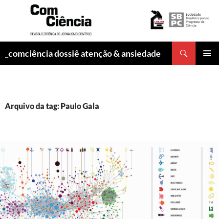
Pesquisar
_comciência dossiê atenção & ansiedade
PULAR
MENU
PARA
PRINCI
O
CONTEÚDO
Arquivo da tag: Paulo Gala