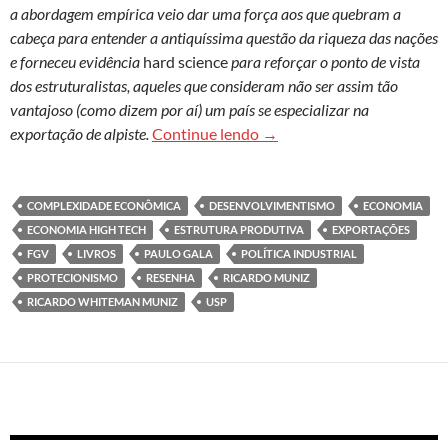
a abordagem empírica veio dar uma força aos que quebram a
cabeça para entender a antiquíssima questão da riqueza das nações
e forneceu evidência
hard science
para reforçar o ponto de vista
dos estruturalistas, aqueles que consideram não ser assim tão
vantajoso (como dizem por aí) um país se especializar na
Complexidade econômica, 
exportação de alpiste.
Continue lendo
→
COMPLEXIDADE ECONÔMICA
DESENVOLVIMENTISMO
ECONOMIA
ECONOMIA HIGH TECH
ESTRUTURA PRODUTIVA
EXPORTAÇÕES
FGV
LIVROS
PAULO GALA
POLÍTICA INDUSTRIAL
PROTECIONISMO
RESENHA
RICARDO MUNIZ
RICARDO WHITEMAN MUNIZ
USP