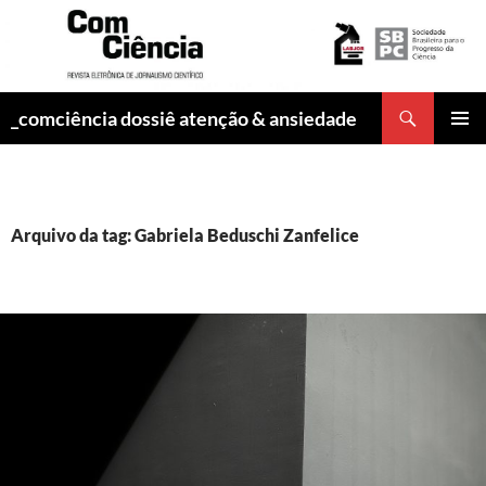
Pesquisar
_comciência dossiê atenção & ansiedade
PULAR
MENU
PARA
PRINCI
O
CONTEÚDO
Arquivo da tag: Gabriela Beduschi Zanfelice