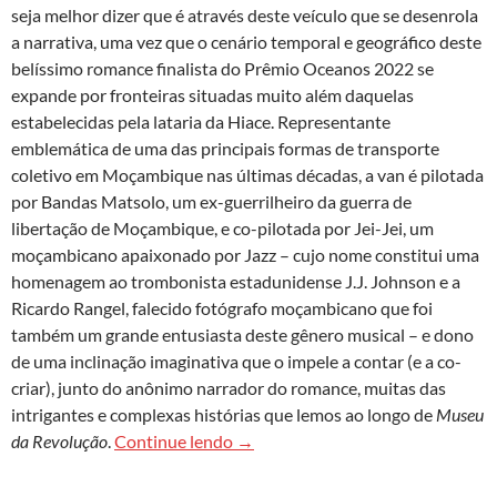
seja melhor dizer que é através deste veículo que se desenrola
a narrativa, uma vez que o cenário temporal e geográfico deste
belíssimo romance finalista do Prêmio Oceanos 2022 se
expande por fronteiras situadas muito além daquelas
estabelecidas pela lataria da Hiace. Representante
emblemática de uma das principais formas de transporte
coletivo em Moçambique nas últimas décadas, a van é pilotada
por Bandas Matsolo, um ex-guerrilheiro da guerra de
libertação de Moçambique, e co-pilotada por Jei-Jei, um
moçambicano apaixonado por Jazz – cujo nome constitui uma
homenagem ao trombonista estadunidense J.J. Johnson e a
Ricardo Rangel, falecido fotógrafo moçambicano que foi
também um grande entusiasta deste gênero musical – e dono
de uma inclinação imaginativa que o impele a contar (e a co-
criar), junto do anônimo narrador do romance, muitas das
intrigantes e complexas histórias que lemos ao longo de
Museu
‘Museu da revolução’, de João Pau
da Revolução
.
Continue lendo
→