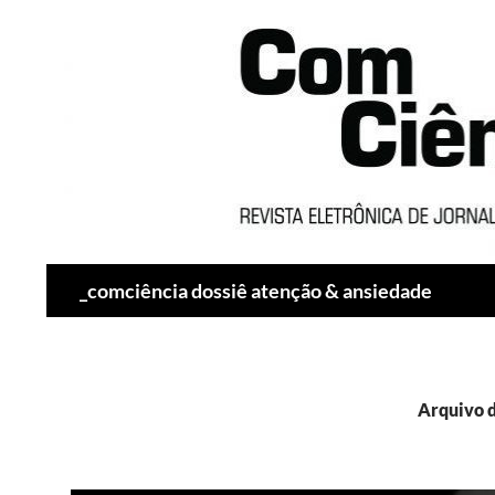
Pesquisar
_comciência dossiê atenção & ansiedade
Arquivo d