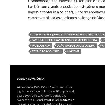
trombonista estadunidense J.J. Johnson e a Ric
também um grande entusiasta deste gênero musi
impele a contar (e a co-criar), junto do anônimo
complexas histórias que lemos ao longo de
Muse
CENTRO DE PESQUISA EM ESTUDOS PÓS-COLONIAIS E LIT
FACULDADE DE LETRAS DA UNIVERSIDADE DE LISBOA
INGRID DE KOK
JOÃO PAULO BORGES COELHO
KA
TEORIA PÓS-COLONIAL
UNICAMP
SOBRE A COMCIÊNCIA
A
ComCiência
(ISSN 1519-7654) é uma revista
digital mensal de jornalismo científico publicada
desde 1999 pelo Laboratório de Estudos
Avançados em Jornalismo (
Labjor
) da
Unicamp
em parceria com a Sociedade Brasileira para o