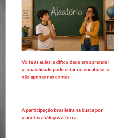
Volta às aulas: a dificuldade em aprender
probabilidade pode estar no vocabulário,
não apenas nas contas
A participação brasileira na busca por
planetas análogos à Terra