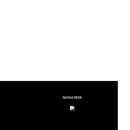
lo Borges Coelho
NOSSA REDE