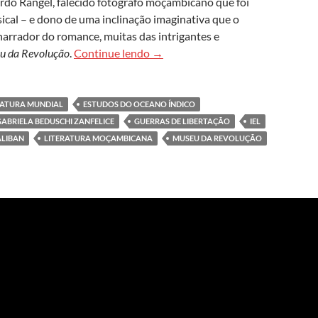
ardo Rangel, falecido fotógrafo moçambicano que foi
cal – e dono de uma inclinação imaginativa que o
 narrador do romance, muitas das intrigantes e
‘Museu da revolução’, de João Pau
u da Revolução
.
Continue lendo
→
ERATURA MUNDIAL
ESTUDOS DO OCEANO ÍNDICO
GABRIELA BEDUSCHI ZANFELICE
GUERRAS DE LIBERTAÇÃO
IEL
LIBAN
LITERATURA MOÇAMBICANA
MUSEU DA REVOLUÇÃO