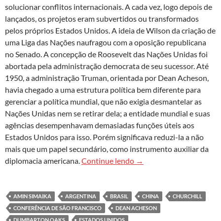
solucionar conflitos internacionais. A cada vez, logo depois de
lançados, os projetos eram subvertidos ou transformados
pelos próprios Estados Unidos. A ideia de Wilson da criação de
uma Liga das Nações naufragou com a oposição republicana
no Senado. A concepção de Roosevelt das Nações Unidas foi
abortada pela administração democrata de seu sucessor. Até
1950, a administração Truman, orientada por Dean Acheson,
havia chegado a uma estrutura política bem diferente para
gerenciar a política mundial, que não exigia desmantelar as
Nações Unidas nem se retirar dela; a entidade mundial e suas
agências desempenhavam demasiadas funções úteis aos
Estados Unidos para isso. Porém significava reduzi-la a não
mais que um papel secundário, como instrumento auxiliar da
Uma breve história (não 
diplomacia americana.
Continue lendo
→
AMIN SIMAIKA
ARGENTINA
BRASIL
CHINA
CHURCHILL
CONFERÊNCIA DE SÃO FRANCISCO
DEAN ACHESON
DUMBARTON OAKS
ESTADOS UNIDOS