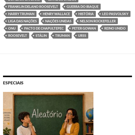
FRANKLIN DELANO ROOSEVELT
GUERRA DO IRAQUE
HARRY TRUMAN
HENRY WALLACE
HISTÓRIA
LEO PASVOLSKY
LIGA DAS NAÇÕES
NAÇÕES UNIDAS
NELSON ROCKEFELLER
ONU
PACTO DE CHAPULTEPEC
PETER GOWAN
REINO UNIDO
ROOSEVELT
STÁLIN
TRUMAN
URSS
ESPECIAIS