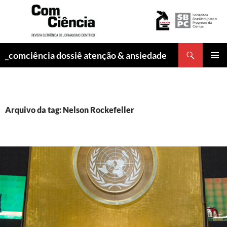
Pesquisar
_comciência dossiê atenção & ansiedade
PULAR
MENU
PARA
PRINCI
O
CONTEÚDO
Arquivo da tag: Nelson Rockefeller