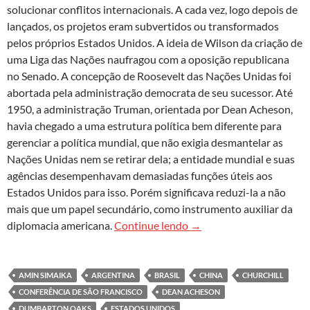
solucionar conflitos internacionais. A cada vez, logo depois de
lançados, os projetos eram subvertidos ou transformados
pelos próprios Estados Unidos. A ideia de Wilson da criação de
uma Liga das Nações naufragou com a oposição republicana
no Senado. A concepção de Roosevelt das Nações Unidas foi
abortada pela administração democrata de seu sucessor. Até
1950, a administração Truman, orientada por Dean Acheson,
havia chegado a uma estrutura política bem diferente para
gerenciar a política mundial, que não exigia desmantelar as
Nações Unidas nem se retirar dela; a entidade mundial e suas
agências desempenhavam demasiadas funções úteis aos
Estados Unidos para isso. Porém significava reduzi-la a não
mais que um papel secundário, como instrumento auxiliar da
Uma breve história (não 
diplomacia americana.
Continue lendo
→
AMIN SIMAIKA
ARGENTINA
BRASIL
CHINA
CHURCHILL
CONFERÊNCIA DE SÃO FRANCISCO
DEAN ACHESON
DUMBARTON OAKS
ESTADOS UNIDOS