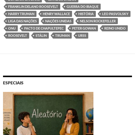
FRANKLIN DELANO ROOSEVELT
GUERRA DO IRAQUE
HARRY TRUMAN
HENRY WALLACE
HISTÓRIA
LEO PASVOLSKY
LIGA DAS NAÇÕES
NAÇÕES UNIDAS
NELSON ROCKEFELLER
ONU
PACTO DE CHAPULTEPEC
PETER GOWAN
REINO UNIDO
ROOSEVELT
STÁLIN
TRUMAN
URSS
ESPECIAIS