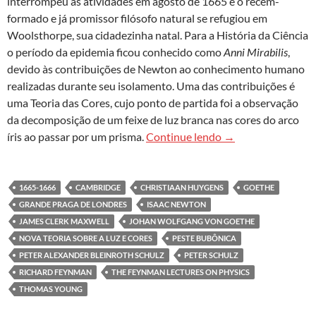
interrompeu as atividades em agosto de 1665 e o recém-
formado e já promissor filósofo natural se refugiou em
Woolsthorpe, sua cidadezinha natal. Para a História da Ciência
o período da epidemia ficou conhecido como
Anni Mirabilis
,
devido às contribuições de Newton ao conhecimento humano
realizadas durante seu isolamento. Uma das contribuições é
uma Teoria das Cores, cujo ponto de partida foi a observação
da decomposição de um feixe de luz branca nas cores do arco
As cores ao longo d
íris ao passar por um prisma.
Continue lendo
→
1665-1666
CAMBRIDGE
CHRISTIAAN HUYGENS
GOETHE
GRANDE PRAGA DE LONDRES
ISAAC NEWTON
JAMES CLERK MAXWELL
JOHAN WOLFGANG VON GOETHE
NOVA TEORIA SOBRE A LUZ E CORES
PESTE BUBÔNICA
PETER ALEXANDER BLEINROTH SCHULZ
PETER SCHULZ
RICHARD FEYNMAN
THE FEYNMAN LECTURES ON PHYSICS
THOMAS YOUNG