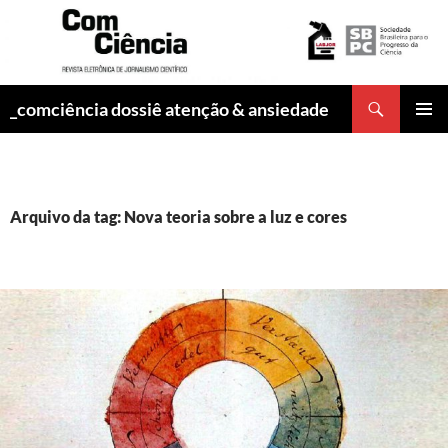
Pesquisar
_comciência dossiê atenção & ansiedade
PULAR
MENU
PARA
PRINCI
O
CONTEÚDO
Arquivo da tag: Nova teoria sobre a luz e cores