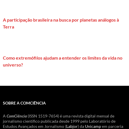
A participação brasileira na busca por planetas análogos à
Terra
Como extremófilos ajudam a entender os limites da vida no
universo?
SOBRE A COMCIÊNCIA
A
ComCiência
(ISSN 1519-7654) é uma revista digital mensal de
jornalismo científico publicada desde 1999 pelo Laboratório de
Estudos Avançados em Jornalismo (
Labjor
) da
Unicamp
em parceria