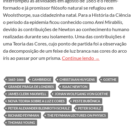
interrompeu as atividades em agosto de 1665 e o recém-
formado e já promissor filósofo natural se refugiou em
Woolsthorpe, sua cidadezinha natal. Para a História da Ciência
o período da epidemia ficou conhecido como
Anni Mirabilis
,
devido às contribuições de Newton ao conhecimento humano
realizadas durante seu isolamento. Uma das contribuições é
uma Teoria das Cores, cujo ponto de partida foi a observação
da decomposição de um feixe de luz branca nas cores do arco
As cores ao longo d
íris ao passar por um prisma.
Continue lendo
→
1665-1666
CAMBRIDGE
CHRISTIAAN HUYGENS
GOETHE
GRANDE PRAGA DE LONDRES
ISAAC NEWTON
JAMES CLERK MAXWELL
JOHAN WOLFGANG VON GOETHE
NOVA TEORIA SOBRE A LUZ E CORES
PESTE BUBÔNICA
PETER ALEXANDER BLEINROTH SCHULZ
PETER SCHULZ
RICHARD FEYNMAN
THE FEYNMAN LECTURES ON PHYSICS
THOMAS YOUNG