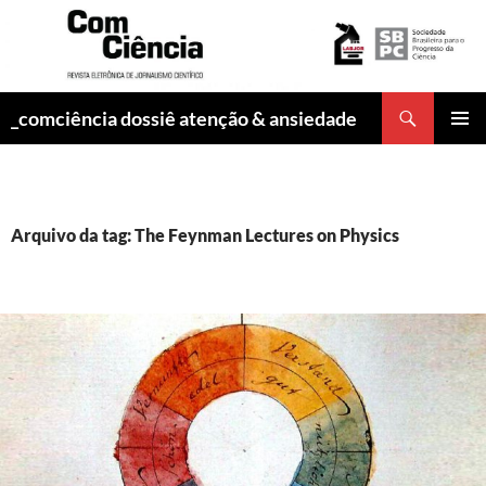
Pesquisar
_comciência dossiê atenção & ansiedade
PULAR
MENU
PARA
PRINCI
O
CONTEÚDO
Arquivo da tag: The Feynman Lectures on Physics