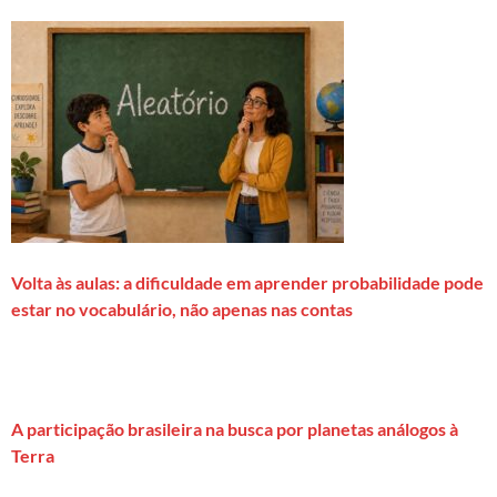
Volta às aulas: a dificuldade em aprender probabilidade pode
estar no vocabulário, não apenas nas contas
A participação brasileira na busca por planetas análogos à
Terra