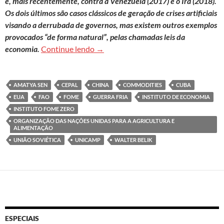
e, mais recentemente, contra a Venezuela (2017) e o Irã (2018).
Os dois últimos são casos clássicos de geração de crises artificiais
visando a derrubada de governos, mas existem outros exemplos
provocados “de forma natural”, pelas chamadas leis da
A fome continua presente
economia.
Continue lendo
→
AMATYA SEN
CEPAL
CHINA
COMMODITIES
CUBA
EUA
FAO
FOME
GUERRA FRIA
INSTITUTO DE ECONOMIA
INSTITUTO FOME ZERO
ORGANIZAÇÃO DAS NAÇÕES UNIDAS PARA A AGRICULTURA E
ALIMENTAÇÃO
UNIÃO SOVIÉTICA
UNICAMP
WALTER BELIK
ESPECIAIS