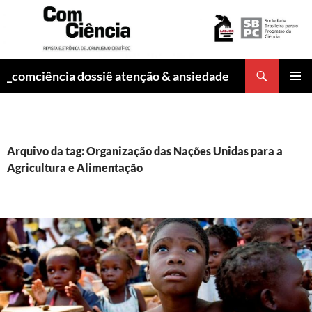
Pesquisar
_comciência dossiê atenção & ansiedade
PULAR
MENU
PARA
PRINCI
O
CONTEÚDO
Arquivo da tag: Organização das Nações Unidas para a
Agricultura e Alimentação