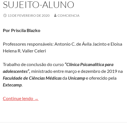
SUJEITO-ALUNO
13 DE FEVEREIRO DE 2020
COMCIENCIA
Por Priscila Blazko
Professores responsáveis: Antonio C. de Ávila Jacinto e Eloisa
Helena R. Valler Celeri
Trabalho de conclusão do curso
“Clínica Psicanalítica para
adolescentes”,
ministrado entre março e dezembro de 2019 na
Faculdade de Ciências Médicas
da
Unicamp
e oferecido pela
Extecamp
.
Educador. Educa a dor. Um ensaio sobre a import
Continue lendo
→