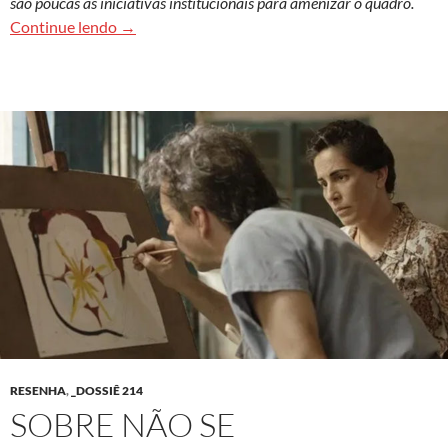
são poucas as iniciativas institucionais para amenizar o quadro.
Índices de depressão e ansiedade são maiores 
Continue lendo
→
RESENHA
,
_DOSSIÊ 214
SOBRE NÃO SE