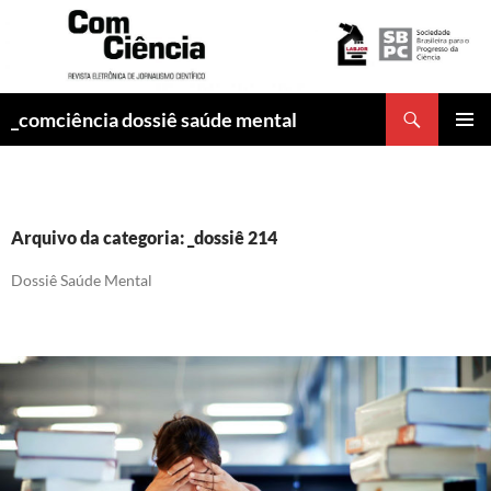
Pesquisar
_comciência dossiê saúde mental
PULAR
MENU
PARA
PRINCI
O
CONTEÚDO
Arquivo da categoria: _dossiê 214
Dossiê Saúde Mental