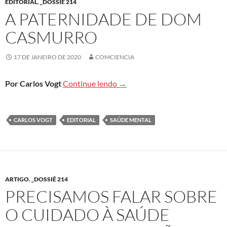
EDITORIAL
,
_DOSSIÊ 214
A PATERNIDADE DE DOM
CASMURRO
17 DE JANEIRO DE 2020
COMCIENCIA
A paternidade de Dom Casmur
Por Carlos Vogt
Continue lendo
→
CARLOS VOGT
EDITORIAL
SAÚDE MENTAL
ARTIGO
,
_DOSSIÊ 214
PRECISAMOS FALAR SOBRE
O CUIDADO À SAÚDE