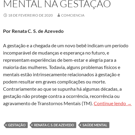
MENTAL NA GESTAÇÃO
18 DE FEVEREIRO DE 2020
COMCIENCIA
Por Renata C. S. de Azevedo
A gestação e a chegada de um novo bebê indicam um período
incomparável de mudanças e esperança no futuro, e
representam experiências de bem-estar e alegria para a
maioria das mulheres. Todavia, alguns problemas físicos e
mentais estão intrinsecamente relacionados à gestação e
podem resultar em graves complicações ou morte.
Contrariamente ao que se supunha há algumas décadas, a
gestação não protege contra a ocorrência, recorrência ou
Pre
agravamento de Transtornos Mentais (TM).
Continue lendo
→
GESTAÇÃO
RENATA C. S. DE AZEVEDO
SAÚDE MENTAL