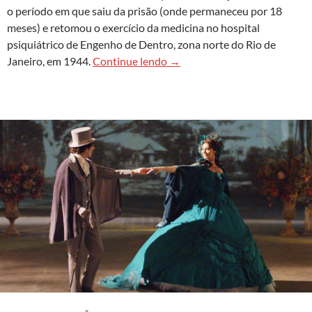
o período em que saiu da prisão (onde permaneceu por 18
meses) e retomou o exercício da medicina no hospital
psiquiátrico de Engenho de Dentro, zona norte do Rio de
Sobre não se contentar com a s
Janeiro, em 1944.
Continue lendo
→