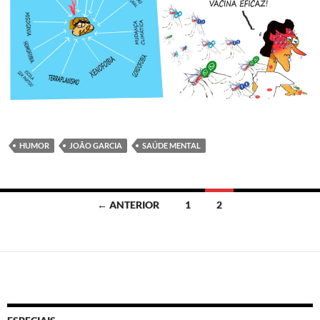
HUMOR
JOÃO GARCIA
SAÚDE MENTAL
Navegação
← ANTERIOR
1
2
por
posts