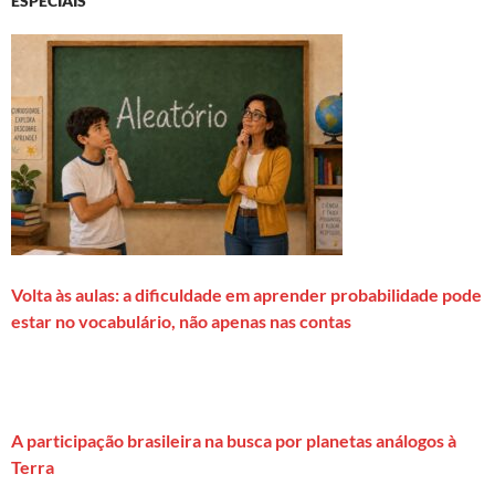
ESPECIAIS
Volta às aulas: a dificuldade em aprender probabilidade pode
estar no vocabulário, não apenas nas contas
A participação brasileira na busca por planetas análogos à
Terra