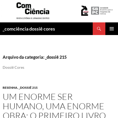
Pesquisar
_comciência dossiê cores
PULAR
MENU
PARA
PRINCI
O
CONTEÚDO
Arquivo da categoria: _dossiê 215
Dossiê Cores
RESENHA
,
_DOSSIÊ 215
UM ENORME SER
HUMANO, UMA ENORME
OBRA: O PRIMEIRO LIVRO