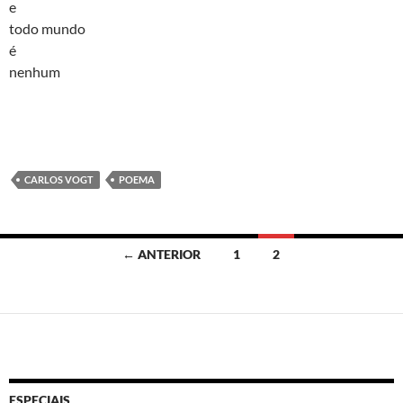
e
todo mundo
é
nenhum
CARLOS VOGT
POEMA
Navegação
← ANTERIOR
1
2
por
posts
ESPECIAIS