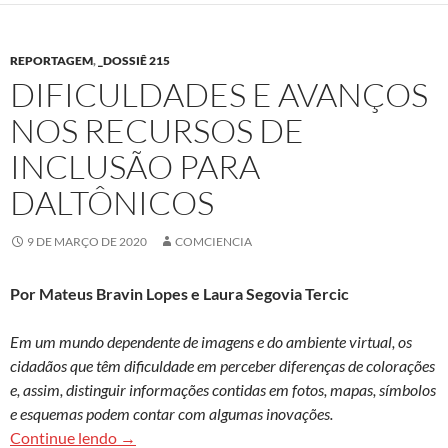
REPORTAGEM
,
_DOSSIÊ 215
DIFICULDADES E AVANÇOS
NOS RECURSOS DE
INCLUSÃO PARA
DALTÔNICOS
9 DE MARÇO DE 2020
COMCIENCIA
Por Mateus Bravin Lopes e Laura Segovia Tercic
Em um mundo dependente de imagens e do ambiente virtual, os
cidadãos que têm dificuldade em perceber diferenças de colorações
e, assim, distinguir informações contidas em fotos, mapas, símbolos
e esquemas podem contar com algumas inovações.
Dificuldades e avanços nos recursos de inclusão
Continue lendo
→