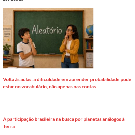
Volta às aulas: a dificuldade em aprender probabilidade pode
estar no vocabulário, não apenas nas contas
A participação brasileira na busca por planetas análogos à
Terra