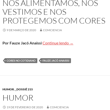
NOS ALIMENTAMOS, NOS
VESTIMOS E NOS
PROTEGEMOS COM CORES
9 DE MARÇO DE 2020
COMCIENCIA
Nos alimentamos, nos v
Por Fauze Jacó Anaissi
Continue lendo
→
CORES NO COTIDIANO
FAUZE JACÓ ANAISSI
HUMOR
,
_DOSSIÊ 215
HUMOR
19 DE FEVEREIRO DE 2020
COMCIENCIA