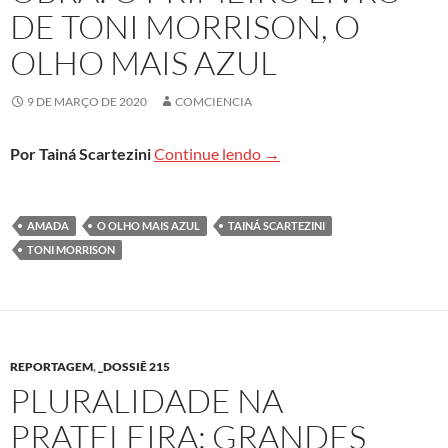
DE TONI MORRISON, O
OLHO MAIS AZUL
9 DE MARÇO DE 2020
COMCIENCIA
Um enorme ser humano, uma
Por Tainá Scartezini
Continue lendo
→
AMADA
O OLHO MAIS AZUL
TAINÁ SCARTEZINI
TONI MORRISON
REPORTAGEM
,
_DOSSIÊ 215
PLURALIDADE NA
PRATELEIRA: GRANDES