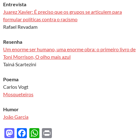
Entrevista
Juarez Xavier: É preciso que os grupos se articulem para
formular políticas contra o racismo
Rafael Revadam
Resenha
Um enorme ser humano, uma enorme obra: o primeiro livro de
Toni Morrison, O olho mais azul
Tainá Scartezini
Poema
Carlos Vogt
Mosqueteiros
Humor
João Garcia
M
F
W
P