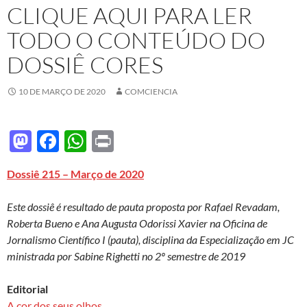
CLIQUE AQUI PARA LER
TODO O CONTEÚDO DO
DOSSIÊ CORES
10 DE MARÇO DE 2020
COMCIENCIA
M
F
W
P
as
ac
h
ri
Dossiê 215 – Março de 2020
to
e
at
nt
d
b
s
Este dossiê é resultado de pauta proposta por Rafael Revadam,
o
o
A
Roberta Bueno e Ana Augusta Odorissi Xavier na Oficina de
Jornalismo Científico I (pauta), disciplina da Especialização em JC
n
o
p
ministrada por Sabine Righetti no 2º semestre de 2019
k
p
Editorial
A cor dos seus olhos