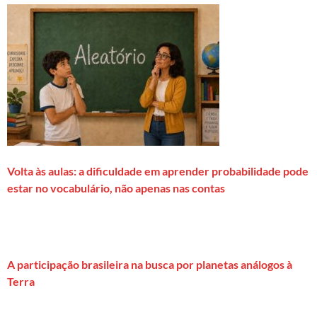
Volta às aulas: a dificuldade em aprender probabilidade pode
estar no vocabulário, não apenas nas contas
A participação brasileira na busca por planetas análogos à
Terra