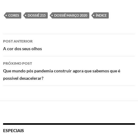
as
ac
h
ri
to
e
at
nt
CORES
DOSSIÊ 215
DOSSIÊ MARÇO 2020
ÍNDICE
d
b
s
o
o
A
Navegação
n
o
p
POST ANTERIOR
de
A cor dos seus olhos
k
p
posts
PRÓXIMO POST
Que mundo pós pandemia construir agora que sabemos que é
possível desacelerar?
ESPECIAIS