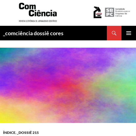
Pesquisar
_comciência dossiê cores
PULAR
MENU
PARA
PRINCI
O
CONTEÚDO
ÍNDICE
,
_DOSSIÊ 215