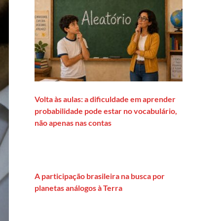
Volta às aulas: a dificuldade em aprender
probabilidade pode estar no vocabulário,
não apenas nas contas
A participação brasileira na busca por
planetas análogos à Terra