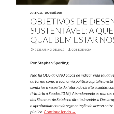
ARTIGO
,
_DOSSIÊ 208
OBJETIVOS DE DES
SUSTENTÁVEL: A QUE
QUAL BEM ESTAR NO
9 DE JUNHO DE 2019
COMCIENCIA
Por Stephan Sperling
Não há ODS da ONU capaz de indicar vida saudável 
da forma como a economia política capitalista está
sombrias a respeito do futuro do direito à saúde, 
Primária à Saúde (2018). Abandonando os marcos d
dos Sistemas de Saúde no direito à saúde, a Declara
o aprofundamento da segmentação do acesso entre c
Objetivos de Desenvolvi
público.
Continue lendo
→