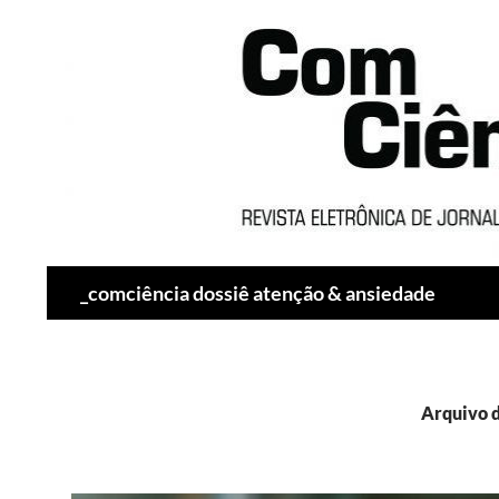
Pesquisar
_comciência dossiê atenção & ansiedade
Arquivo 