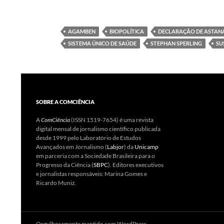
AGAMBEN
BIOPOLÍTICA
DECLARAÇÃO DE ASTAN
SISTEMA ÚNICO DE SAÚDE
STEPHAN SPERLING
SU
SOBRE A COMCIÊNCIA
A
ComCiência
(ISSN 1519-7654) é uma revista
digital mensal de jornalismo científico publicada
desde 1999 pelo Laboratório de Estudos
Avançados em Jornalismo (
Labjor
) da
Unicamp
em parceria com a Sociedade Brasileira para o
Progresso da Ciência (
SBPC
). Editores executivos
e jornalistas responsáveis: Marina Gomes e
Ricardo Muniz.
Orgulhosamente mantido com WordPress