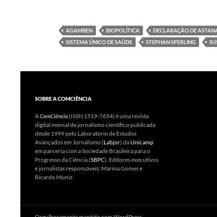
AGAMBEN
BIOPOLÍTICA
DECLARAÇÃO DE ASTAN
SISTEMA ÚNICO DE SAÚDE
STEPHAN SPERLING
SU
SOBRE A COMCIÊNCIA
A
ComCiência
(ISSN 1519-7654) é uma revista
digital mensal de jornalismo científico publicada
desde 1999 pelo Laboratório de Estudos
Avançados em Jornalismo (
Labjor
) da
Unicamp
em parceria com a Sociedade Brasileira para o
Progresso da Ciência (
SBPC
). Editores executivos
e jornalistas responsáveis: Marina Gomes e
Ricardo Muniz.
Orgulhosamente mantido com WordPress