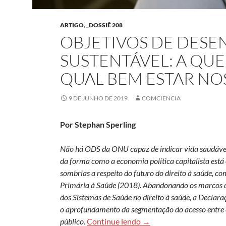
ARTIGO
,
_DOSSIÊ 208
OBJETIVOS DE DES
SUSTENTÁVEL: A QUE
QUAL BEM ESTAR NO
9 DE JUNHO DE 2019
COMCIENCIA
Por Stephan Sperling
Não há ODS da ONU capaz de indicar vida saudável 
da forma como a economia política capitalista está
sombrias a respeito do futuro do direito à saúde, 
Primária à Saúde (2018). Abandonando os marcos d
dos Sistemas de Saúde no direito à saúde, a Declara
o aprofundamento da segmentação do acesso entre c
Objetivos de Desenvolvi
público.
Continue lendo
→