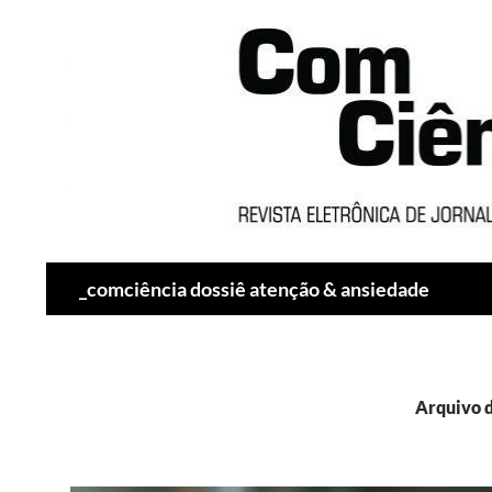
Pesquisar
_comciência dossiê atenção & ansiedade
Arquivo d