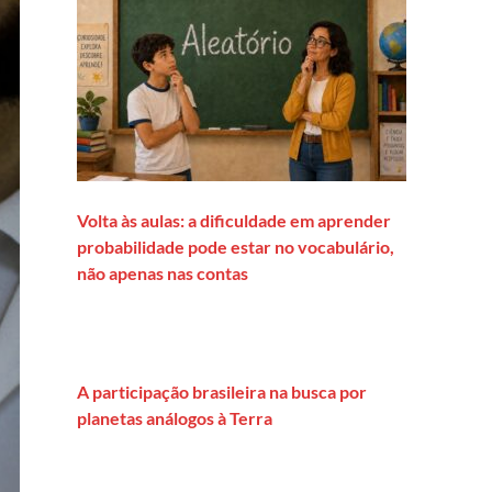
Volta às aulas: a dificuldade em aprender
probabilidade pode estar no vocabulário,
não apenas nas contas
A participação brasileira na busca por
planetas análogos à Terra