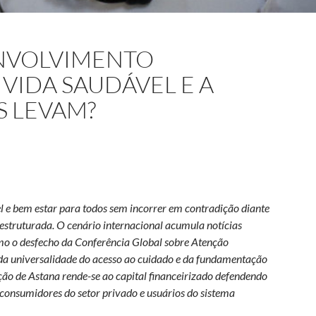
ENVOLVIMENTO
 VIDA SAUDÁVEL E A
S LEVAM?
e bem estar para todos sem incorrer em contradição diante
 estruturada. O cenário internacional acumula notícias
como o desfecho da Conferência Global sobre Atenção
a universalidade do acesso ao cuidado e da fundamentação
ção de Astana rende-se ao capital financeirizado defendendo
onsumidores do setor privado e usuários do sistema
mento Sustentável: a que vida saudável e a qual bem estar nos le