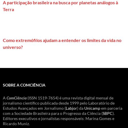
A participação brasileira na busca por planetas análogos à
Terra
Como extremófilos ajudam a entender os limites da vida no
universo?
SOBRE A COMCIÊNCIA
A
ComCiência
(ISSN 1519-7654) é uma revista digital mensal de
jornalismo científico publicada desde 1999 pelo Laboratório de
Estudos Avançados em Jornalismo (
Labjor
) da
Unicamp
em parceria
com a Sociedade Brasileira para o Progresso da Ciência (
SBPC
).
Editores executivos e jornalistas responsáveis: Marina Gomes e
Ricardo Muniz.