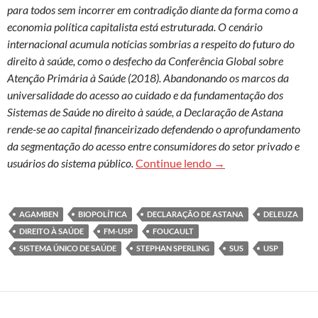
para todos sem incorrer em contradição diante da forma como a
economia política capitalista está estruturada. O cenário
internacional acumula notícias sombrias a respeito do futuro do
direito à saúde, como o desfecho da Conferência Global sobre
Atenção Primária à Saúde (2018). Abandonando os marcos da
universalidade do acesso ao cuidado e da fundamentação dos
Sistemas de Saúde no direito à saúde, a Declaração de Astana
rende-se ao capital financeirizado defendendo o aprofundamento
da segmentação do acesso entre consumidores do setor privado e
Objetivos de Desenvol
usuários do sistema público.
Continue lendo
→
AGAMBEN
BIOPOLÍTICA
DECLARAÇÃO DE ASTANA
DELEUZA
DIREITO À SAÚDE
FM-USP
FOUCAULT
SISTEMA ÚNICO DE SAÚDE
STEPHAN SPERLING
SUS
USP