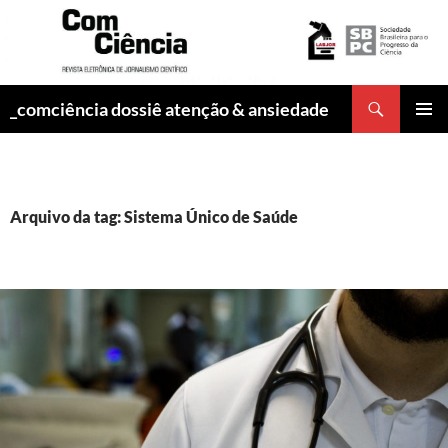
Pesquisar
_comciência dossiê atenção & ansiedade
PULAR
MENU
PARA
PRINCI
O
CONTEÚDO
Arquivo da tag: Sistema Único de Saúde