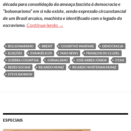
década para consolidação da ameaça fascista à democracia e
“bolsonarismo” em si não existe, sendo expressão circunstancial
de um Brasil arcaico, machista e identificado com o legado do
José Arbex Jr.: ‘Se não entendermos 
escravismo.
Continue lendo
→
BOLSONARISMO
BREXIT
COGNITIVE WARFARE
DEMOCRACIA
ELEIÇÕES
EVANGÉLICOS
FAKE NEWS
FRANÇOIS DU CLUZEL
GUERRA COGNITIVA
JORNALISMO
JOSÉ ARBEX JÚNIOR
OTAN
REDES SOCIAIS
RICARDO MUNIZ
RICARDO WHITEMAN MUNIZ
STEVE BANNON
ESPECIAIS