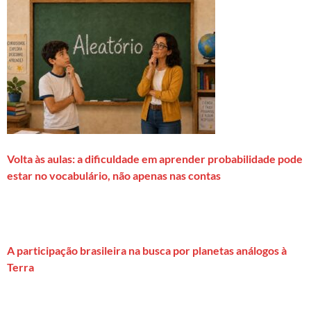
Volta às aulas: a dificuldade em aprender probabilidade pode
estar no vocabulário, não apenas nas contas
A participação brasileira na busca por planetas análogos à
Terra