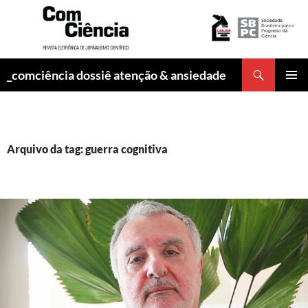
Pesquisar
_comciência dossiê atenção & ansiedade
PULAR
MENU
PARA
PRINCI
O
CONTEÚDO
Arquivo da tag: guerra cognitiva