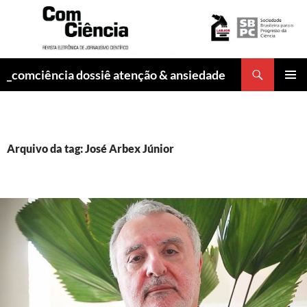
Pesquisar
_comciência dossiê atenção & ansiedade
PULAR
MENU
PARA
PRINCI
O
CONTEÚDO
Arquivo da tag: José Arbex Júnior