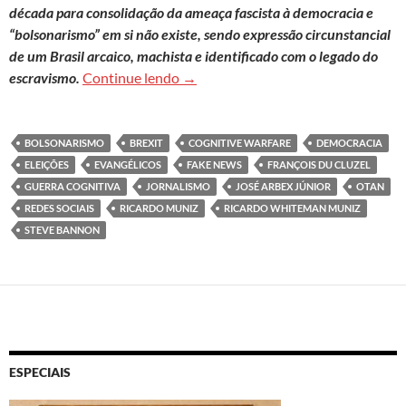
década para consolidação da ameaça fascista à democracia e
“bolsonarismo” em si não existe, sendo expressão circunstancial
de um Brasil arcaico, machista e identificado com o legado do
José Arbex Jr.: ‘Se não entendermos 
escravismo.
Continue lendo
→
BOLSONARISMO
BREXIT
COGNITIVE WARFARE
DEMOCRACIA
ELEIÇÕES
EVANGÉLICOS
FAKE NEWS
FRANÇOIS DU CLUZEL
GUERRA COGNITIVA
JORNALISMO
JOSÉ ARBEX JÚNIOR
OTAN
REDES SOCIAIS
RICARDO MUNIZ
RICARDO WHITEMAN MUNIZ
STEVE BANNON
ESPECIAIS