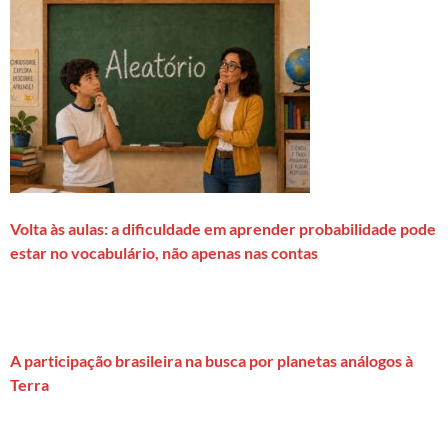
Volta às aulas: a dificuldade em aprender probabilidade pode
estar no vocabulário, não apenas nas contas
A participação brasileira na busca por planetas análogos à
Terra