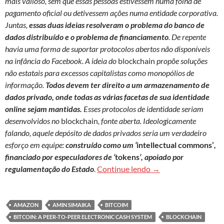
mais valioso, sem que essas pessoas estivessem numa folha de
pagamento oficial ou detivessem ações numa entidade corporativa.
Juntas,
essas duas ideias resolveram o problema do banco de
dados distribuído e o problema de financiamento
. De repente
havia uma forma de suportar protocolos abertos não disponíveis
na infância do Facebook. A ideia do
blockchain
propõe soluções
não estatais para excessos capitalistas como monopólios de
informação.
Todos devem ter direito a um armazenamento de
dados privado, onde todas as várias facetas de sua identidade
online sejam mantidas.
Esses protocolos de identidade seriam
desenvolvidos no
blockchain
, fonte aberta. Ideologicamente
falando, aquele depósito de dados privados seria um verdadeiro
esforço em equipe:
construído como um ‘
intellectual commons’
,
financiado por especuladores de ‘
tokens
’, apoiado por
Blockchain: além da 
regulamentação do Estado
.
Continue lendo
→
AMAZON
AMIN SIMAIKA
BITCOIM
BITCOIN: A PEER-TO-PEER ELECTRONIC CASH SYSTEM
BLOCKCHAIN