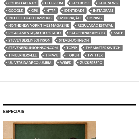
CÓDIGO ABERTO
ETHEREUM
FACEBOOK
FAKE NEWS
GOOGLE
GPS
HTTP
IDENTIDADE
INSTAGRAM
INTELLECTUAL COMMONS
MINERAÇÃO
MINING
NO THE NEW YORK TIMES MAGAZINE
REGULAÇÃO ESTATAL
REGULAMENTAÇÃO DO ESTADO
SATOSHI NAKAMOTO
SMTP
STEVEN BERLIN JOHNSON
STEVEN JOHNSON
STEVENBERLINJOHNSON.COM
TCP/IP
THE MASTER SWITCH
TIM BERNERS-LEE
TIM WU
TOKEN
TWITTER
UNIVERSIDADE COLUMBIA
WIRED
ZUCKERBERG
ESPECIAIS