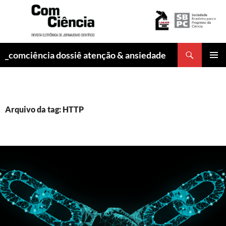
Pesquisar
_comciência dossiê atenção & ansiedade
PULAR
MENU
PARA
PRINCI
O
CONTEÚDO
Arquivo da tag: HTTP