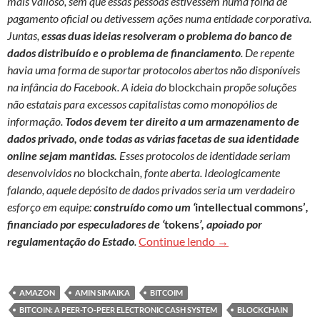
mais valioso, sem que essas pessoas estivessem numa folha de
pagamento oficial ou detivessem ações numa entidade corporativa.
Juntas,
essas duas ideias resolveram o problema do banco de
dados distribuído e o problema de financiamento
. De repente
havia uma forma de suportar protocolos abertos não disponíveis
na infância do Facebook. A ideia do
blockchain
propõe soluções
não estatais para excessos capitalistas como monopólios de
informação.
Todos devem ter direito a um armazenamento de
dados privado, onde todas as várias facetas de sua identidade
online sejam mantidas.
Esses protocolos de identidade seriam
desenvolvidos no
blockchain
, fonte aberta. Ideologicamente
falando, aquele depósito de dados privados seria um verdadeiro
esforço em equipe:
construído como um ‘
intellectual commons’
,
financiado por especuladores de ‘
tokens
’, apoiado por
Blockchain: além da 
regulamentação do Estado
.
Continue lendo
→
AMAZON
AMIN SIMAIKA
BITCOIM
BITCOIN: A PEER-TO-PEER ELECTRONIC CASH SYSTEM
BLOCKCHAIN