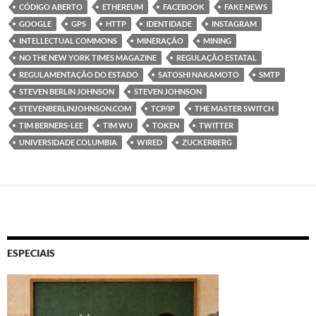
CÓDIGO ABERTO
ETHEREUM
FACEBOOK
FAKE NEWS
GOOGLE
GPS
HTTP
IDENTIDADE
INSTAGRAM
INTELLECTUAL COMMONS
MINERAÇÃO
MINING
NO THE NEW YORK TIMES MAGAZINE
REGULAÇÃO ESTATAL
REGULAMENTAÇÃO DO ESTADO
SATOSHI NAKAMOTO
SMTP
STEVEN BERLIN JOHNSON
STEVEN JOHNSON
STEVENBERLINJOHNSON.COM
TCP/IP
THE MASTER SWITCH
TIM BERNERS-LEE
TIM WU
TOKEN
TWITTER
UNIVERSIDADE COLUMBIA
WIRED
ZUCKERBERG
ESPECIAIS