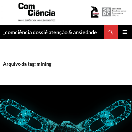
Pesquisar
_comciência dossiê atenção & ansiedade
PULAR
MENU
PARA
PRINCI
O
CONTEÚDO
Arquivo da tag: mining