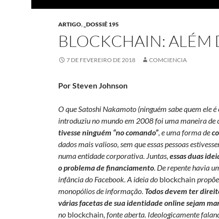
ARTIGO
,
_DOSSIÊ 195
BLOCKCHAIN: ALÉM 
7 DE FEVEREIRO DE 2018
COMCIENCIA
Por Steven Johnson
O que Satoshi Nakamoto (ninguém sabe quem ele é 
introduziu no mundo em 2008 foi uma maneira de 
tivesse ninguém “no comando”
, e uma forma de
co
dados mais valioso, sem que essas pessoas estivess
numa entidade corporativa. Juntas,
essas duas ide
o problema de financiamento
. De repente havia u
infância do Facebook. A ideia do
blockchain
propõe 
monopólios de informação.
Todos devem ter direi
várias facetas de sua identidade online sejam ma
no
blockchain
, fonte aberta. Ideologicamente fala