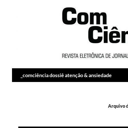
Pesquisar
_comciência dossiê atenção & ansiedade
Arquivo 