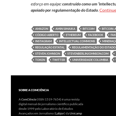
esforço em equipe:
construído como um ‘
intellec
apoiado por regulamentação do Estado
.
Continue
AMAZON
AMIN SIMAIKA
BITCOIM
BITCOIN: 
CÓDIGO ABERTO
ETHEREUM
FACEBOOK
FAK
INSTAGRAM
INTELLECTUAL COMMONS
MINERAÇ
REGULAÇÃO ESTATAL
REGULAMENTAÇÃO DO ESTADO
STEVEN JOHNSON
STEVENBERLINJOHNSON.COM
TOKEN
TWITTER
UNIVERSIDADE COLUMBIA
SOBRE A COMCIÊNCIA
A
ComCiência
(ISSN 1519-7654) é uma revista
digital mensal de jornalismo científico publicada
desde 1999 pelo Laboratório de Estudos
Avançados em Jornalismo (
Labjor
) da
Unicamp