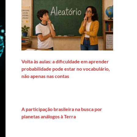
Volta às aulas: a dificuldade em aprender
probabilidade pode estar no vocabulário,
não apenas nas contas
A participação brasileira na busca por
planetas análogos à Terra