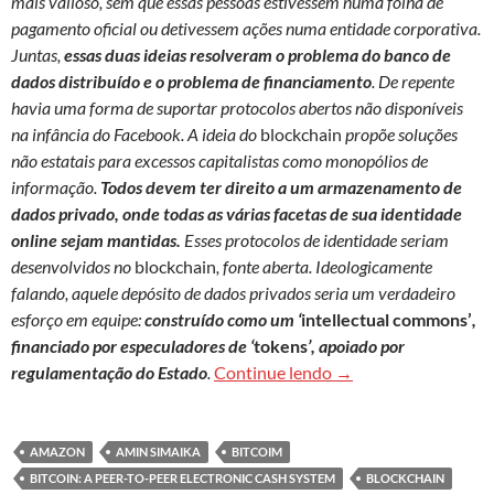
mais valioso, sem que essas pessoas estivessem numa folha de
pagamento oficial ou detivessem ações numa entidade corporativa.
Juntas,
essas duas ideias resolveram o problema do banco de
dados distribuído e o problema de financiamento
. De repente
havia uma forma de suportar protocolos abertos não disponíveis
na infância do Facebook. A ideia do
blockchain
propõe soluções
não estatais para excessos capitalistas como monopólios de
informação.
Todos devem ter direito a um armazenamento de
dados privado, onde todas as várias facetas de sua identidade
online sejam mantidas.
Esses protocolos de identidade seriam
desenvolvidos no
blockchain
, fonte aberta. Ideologicamente
falando, aquele depósito de dados privados seria um verdadeiro
esforço em equipe:
construído como um ‘
intellectual commons’
,
financiado por especuladores de ‘
tokens
’, apoiado por
Blockchain: além da 
regulamentação do Estado
.
Continue lendo
→
AMAZON
AMIN SIMAIKA
BITCOIM
BITCOIN: A PEER-TO-PEER ELECTRONIC CASH SYSTEM
BLOCKCHAIN