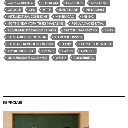
CÓDIGO ABERTO
ETHEREUM
FACEBOOK
FAKE NEWS
GOOGLE
GPS
HTTP
IDENTIDADE
INSTAGRAM
INTELLECTUAL COMMONS
MINERAÇÃO
MINING
NO THE NEW YORK TIMES MAGAZINE
REGULAÇÃO ESTATAL
REGULAMENTAÇÃO DO ESTADO
SATOSHI NAKAMOTO
SMTP
STEVEN BERLIN JOHNSON
STEVEN JOHNSON
STEVENBERLINJOHNSON.COM
TCP/IP
THE MASTER SWITCH
TIM BERNERS-LEE
TIM WU
TOKEN
TWITTER
UNIVERSIDADE COLUMBIA
WIRED
ZUCKERBERG
ESPECIAIS