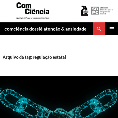
Pesquisar
_comciência dossiê atenção & ansiedade
PULAR
MENU
PARA
PRINCI
O
CONTEÚDO
Arquivo da tag: regulação estatal