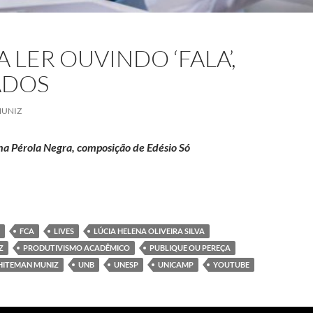
RA LER OUVINDO ‘FALA’,
ADOS
MUNIZ
ina Pérola Negra, composição de Edésio Só
ves’, para ler ouvindo ‘Fala’, dos Secos & Molhados
FCA
LIVES
LÚCIA HELENA OLIVEIRA SILVA
Z
PRODUTIVISMO ACADÊMICO
PUBLIQUE OU PEREÇA
HITEMAN MUNIZ
UNB
UNESP
UNICAMP
YOUTUBE