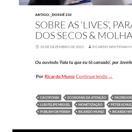
ARTIGO
,
_DOSSIÊ 232
SOBRE AS ‘LIVES’, PA
DOS SECOS & MOLH
10 DE DEZEMBRO DE 2021
RICARDO WHITEMAN 
Ou ouvindo ‘Fala tu que eu tô cansado’, por Jovel
Sobre as ‘li
Por
Ricardo Muniz
Continue lendo
→
CACOFONIA
ECONOMIA DA ATENÇÃO
FACEBOOK
LUIS FELIPE MIGUEL
MONETIZAÇÃO
PETER SCHUL
PUBLISH OR PERISH
RICARDO MUNIZ
RICARDO W