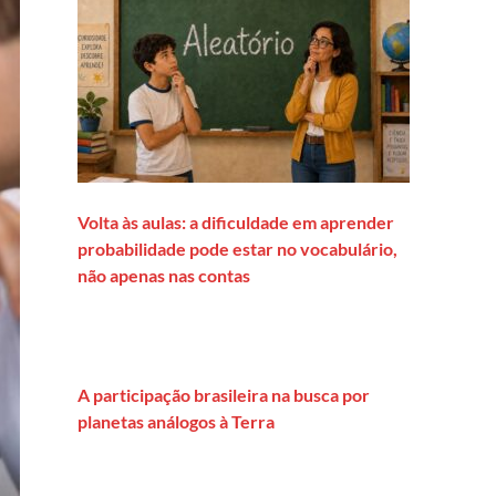
Volta às aulas: a dificuldade em aprender
probabilidade pode estar no vocabulário,
não apenas nas contas
A participação brasileira na busca por
planetas análogos à Terra