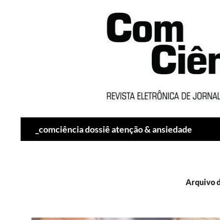
Pesquisar
_comciência dossiê atenção & ansiedade
Arquivo d