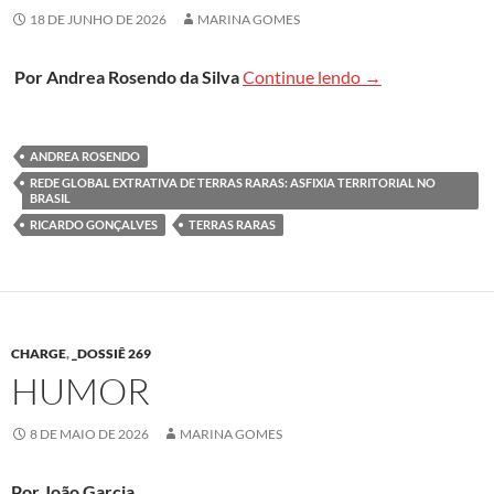
18 DE JUNHO DE 2026
MARINA GOMES
Obra aponta risco
Por Andrea Rosendo da Silva
Continue lendo
→
ANDREA ROSENDO
REDE GLOBAL EXTRATIVA DE TERRAS RARAS: ASFIXIA TERRITORIAL NO
BRASIL
RICARDO GONÇALVES
TERRAS RARAS
CHARGE
,
_DOSSIÊ 269
HUMOR
8 DE MAIO DE 2026
MARINA GOMES
Por João Garcia