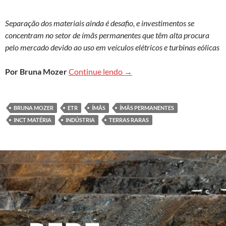
Separação dos materiais ainda é desafio, e investimentos se
concentram no setor de ímãs permanentes que têm alta procura
pelo mercado devido ao uso em veículos elétricos e turbinas eólicas
Brasil enfrenta gargalo indust
Por
Bruna Mozer
Continue lendo
→
BRUNA MOZER
ETR
ÍMÃS
ÍMÃS PERMANENTES
INCT MATÉRIA
INDÚSTRIA
TERRAS RARAS