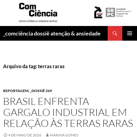
Pesquisar
_comciência dossiê atenção & ansiedade
PULAR
MENU
PARA
PRINCI
O
CONTEÚDO
Arquivo da tag: terras raras
REPORTAGEM
,
_DOSSIÊ 269
BRASIL ENFRENTA
GARGALO INDUSTRIAL EM
RELAÇÃO ÀS TERRAS RARAS
4 DE MAIO DE 2026
MARINA GOMES