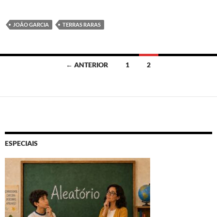
JOÃO GARCIA
TERRAS RARAS
Navegação
← ANTERIOR
1
2
por
posts
ESPECIAIS