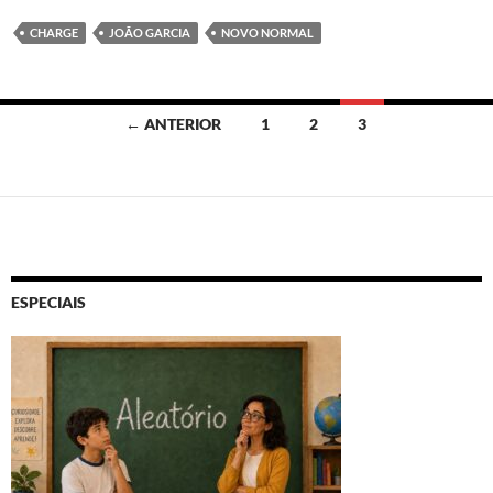
CHARGE
JOÃO GARCIA
NOVO NORMAL
Navegação
← ANTERIOR
1
2
3
por
posts
ESPECIAIS