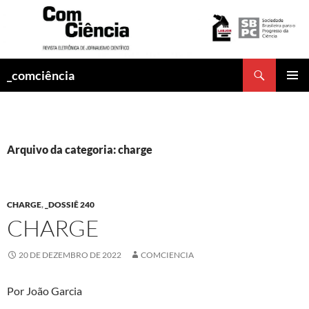
Pesquisar
_comciência
PULAR
MENU
PARA
PRINCI
O
CONTEÚDO
Arquivo da categoria: charge
CHARGE
,
_DOSSIÊ 240
CHARGE
20 DE DEZEMBRO DE 2022
COMCIENCIA
Por João Garcia