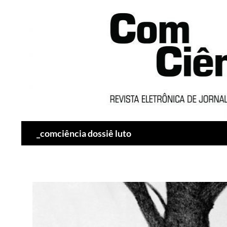
Pesquisar
_comciência dossiê luto