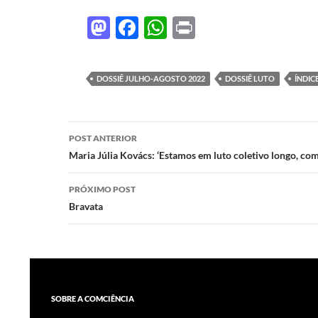
M
F
W
P
as
ac
h
ri
to
e
at
nt
DOSSIÊ JULHO-AGOSTO 2022
DOSSIÊ LUTO
ÍNDIC
d
b
s
o
o
A
Navegação
n
o
p
POST ANTERIOR
de
Maria Júlia Kovács: ‘Estamos em luto coletivo longo, co
k
p
posts
PRÓXIMO POST
Bravata
SOBRE A COMCIÊNCIA