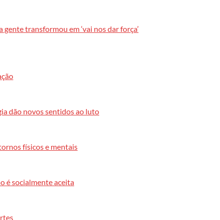
a gente transformou em ‘vai nos dar força’
ação
ia dão novos sentidos ao luto
ornos físicos e mentais
o é socialmente aceita
rtes