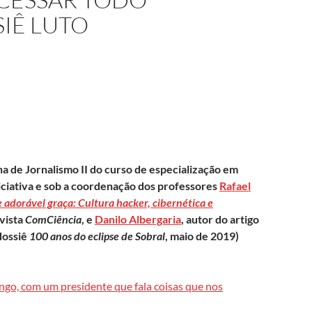
IÊ LUTO
na de Jornalismo II do curso de especialização em
niciativa e sob a coordenação dos professores
Rafael
adorável graça: Cultura hacker, cibernética e
vista
ComCiência
, e
Danilo Albergaria
, autor do artigo
dossiê
100 anos do eclipse de Sobral
, maio de 2019)
ongo, com um presidente que fala coisas que nos