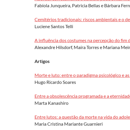
Fabíola Junqueira, Patricia Bellas e Bárbara Fer
Cemitérios tradicionais: riscos ambientais e o de
Luciene Santos Telli
A influência dos costumes na percepção do fim d
Alexandre Hilsdorf, Maíra Torres e Mariana Mei
Artigos
Morte e luto: entre o paradigma psicológico e as
Hugo Ricardo Soares
Entre a obsolescência programada e a eternida
Marta Kanashiro
Entre lutos: a questão da morte na vida do adol
Maria Cristina Mariante Guarnieri