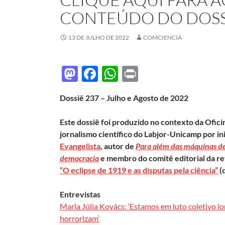
CONTEÚDO DO DOSS
13 DE JULHO DE 2022
COMCIENCIA
M
F
W
P
as
ac
h
ri
Dossiê 237 – Julho e Agosto de 2022
to
e
at
nt
d
b
s
Este dossiê foi produzido no contexto da Ofici
o
o
A
jornalismo científico do Labjor-Unicamp por i
Evangelista
, autor de
Para além das máquinas de 
n
o
p
democracia
e membro do comitê editorial da re
k
p
“O eclipse de 1919 e as disputas pela ciência”
(
Entrevistas
Maria Júlia Kovács: ‘Estamos em luto coletivo l
horrorizam’