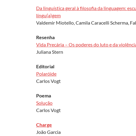
Da linguística geral à filosofia da linguagem: e
língu(a)gem
Valdemir Miotello, Camila Caracelli Scherma, Fa
Resenha
Vida Precária – Os poderes do luto e da violência
Juliana Stern
Editorial
Polaróide
Carlos Vogt
Poema
Solução
Carlos Vogt
Charge
João Garcia