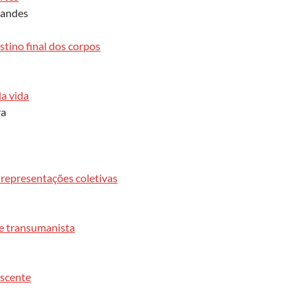
nandes
stino final dos corpos
a vida
ra
 representações coletivas
de transumanista
escente