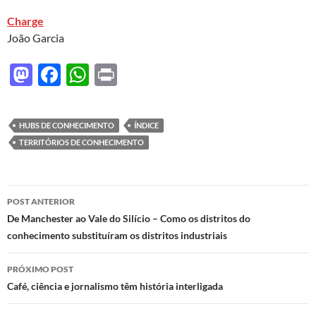
Charge
João Garcia
M
F
W
P
as
ac
h
ri
to
e
at
nt
HUBS DE CONHECIMENTO
ÍNDICE
d
b
s
TERRITÓRIOS DE CONHECIMENTO
o
o
A
n
o
p
Navegação
POST ANTERIOR
k
p
de
De Manchester ao Vale do Silício – Como os distritos do
conhecimento substituíram os distritos industriais
posts
PRÓXIMO POST
Café, ciência e jornalismo têm história interligada