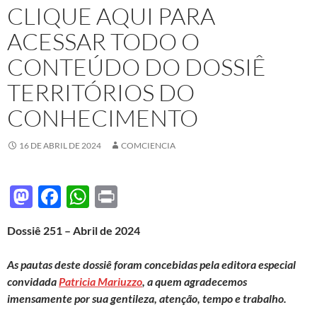
CLIQUE AQUI PARA
ACESSAR TODO O
CONTEÚDO DO DOSSIÊ
TERRITÓRIOS DO
CONHECIMENTO
16 DE ABRIL DE 2024
COMCIENCIA
M
F
W
P
as
ac
h
ri
Dossiê 251 – Abril de 2024
to
e
at
nt
d
b
s
As pautas deste dossiê foram concebidas pela editora especial
o
o
A
convidada
Patricia Mariuzzo
, a quem agradecemos
imensamente por sua gentileza, atenção, tempo e trabalho.
n
o
p