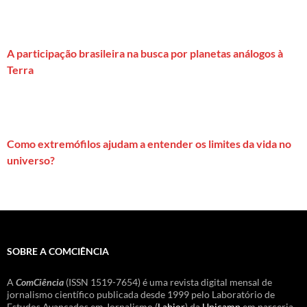
A participação brasileira na busca por planetas análogos à
Terra
Como extremófilos ajudam a entender os limites da vida no
universo?
SOBRE A COMCIÊNCIA
A
ComCiência
(ISSN 1519-7654) é uma revista digital mensal de
jornalismo científico publicada desde 1999 pelo Laboratório de
Estudos Avançados em Jornalismo (
Labjor
) da
Unicamp
em parceria