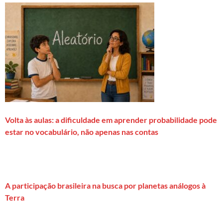
Volta às aulas: a dificuldade em aprender probabilidade pode
estar no vocabulário, não apenas nas contas
A participação brasileira na busca por planetas análogos à
Terra