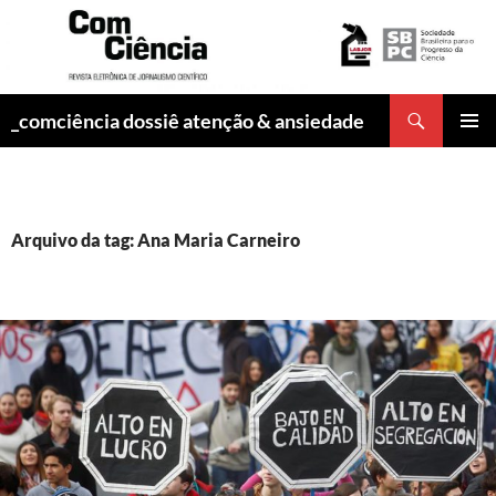
Pesquisar
_comciência dossiê atenção & ansiedade
PULAR
MENU
PARA
PRINCI
O
CONTEÚDO
Arquivo da tag: Ana Maria Carneiro